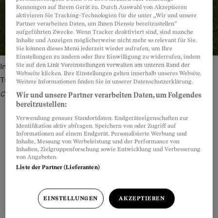
Kennungen auf Ihrem Gerät zu. Durch Auswahl von Akzeptieren
aktivieren Sie Tracking-Technologien für die unter „Wir und unsere
Partner verarbeiten Daten, um Ihnen Dienste bereitzustellen“
aufgeführten Zwecke. Wenn Tracker deaktiviert sind, sind manche
Inhalte und Anzeigen möglicherweise nicht mehr so relevant für Sie.
Sie können dieses Menü jederzeit wieder aufrufen, um Ihre
Einstellungen zu ändern oder Ihre Einwilligung zu widerrufen, indem
Sie auf den Link Voreinstellungen verwalten am unteren Rand der
Im Spital operiert er Knie, auf dem Rasen sorgt Philippe
Webseite klicken. Ihre Einstellungen gelten innerhalb unseres Website.
Tscholl dafür, dass es nicht so weit kommt.
Bild: Julien
Weitere Informationen finden Sie in unserer Datenschutzerklärung.
Chavaillaz
Wir und unsere Partner verarbeiten Daten, um Folgendes
bereitzustellen:
Verwendung genauer Standortdaten. Endgeräteeigenschaften zur
Identifikation aktiv abfragen. Speichern von oder Zugriff auf
Informationen auf einem Endgerät. Personalisierte Werbung und
Inhalte, Messung von Werbeleistung und der Performance von
Teilen
Anhören
Merken
Kommentare
Inhalten, Zielgruppenforschung sowie Entwicklung und Verbesserung
von Angeboten.
Liste der Partner (Lieferanten)
Es war letzten November in Pristina, beim Spiel
Artikel teilen
gegen den Kosovo. Sobald das Unentschieden
der Schweizer Nationalmannschaft feststand,
EINSTELLUNGEN
AKZEPTIEREN
wusste ich, ich werde den nächsten Sommer