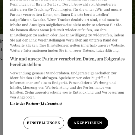
Kennungen auf Ihrem Gerät zu. Durch Auswahl von Akzeptieren
aktivieren Sie Tracking-Technologien für die unter „Wir und unsere
Partner verarbeiten Daten, um Ihnen Dienste bereitzustellen“
aufgeführten Zwecke. Wenn Tracker deaktiviert sind, sind manche
Inhalte und Anzeigen möglicherweise nicht mehr so relevant für Sie.
Sie können dieses Menü jederzeit wieder aufrufen, um Ihre
Einstellungen zu ändern oder Ihre Einwilligung zu widerrufen, indem
Sie auf den Link Voreinstellungen verwalten am unteren Rand der
Im Spital operiert er Knie, auf dem Rasen sorgt Philippe
Webseite klicken. Ihre Einstellungen gelten innerhalb unseres Website.
Tscholl dafür, dass es nicht so weit kommt.
Bild: Julien
Weitere Informationen finden Sie in unserer Datenschutzerklärung.
Chavaillaz
Wir und unsere Partner verarbeiten Daten, um Folgendes
bereitzustellen:
Verwendung genauer Standortdaten. Endgeräteeigenschaften zur
Identifikation aktiv abfragen. Speichern von oder Zugriff auf
Informationen auf einem Endgerät. Personalisierte Werbung und
Inhalte, Messung von Werbeleistung und der Performance von
Teilen
Anhören
Merken
Kommentare
Inhalten, Zielgruppenforschung sowie Entwicklung und Verbesserung
von Angeboten.
Liste der Partner (Lieferanten)
Es war letzten November in Pristina, beim Spiel
Artikel teilen
gegen den Kosovo. Sobald das Unentschieden
der Schweizer Nationalmannschaft feststand,
EINSTELLUNGEN
AKZEPTIEREN
wusste ich, ich werde den nächsten Sommer