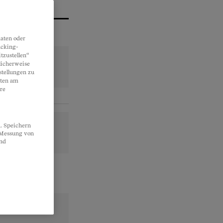
aten oder
acking-
tzustellen“
licherweise
stellungen zu
lten am
re
. Speichern
, Messung von
und