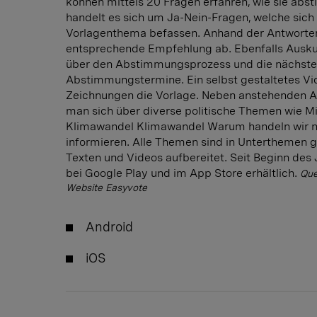
können mittels 20 Fragen erfahren, wie sie abs
handelt es sich um Ja-Nein-Fragen, welche sich
Vorlagenthema befassen. Anhand der Antworten
entsprechende Empfehlung ab. Ebenfalls Ausku
über den Abstimmungsprozess und die nächst
Abstimmungstermine. Ein selbst gestaltetes Vid
Zeichnungen die Vorlage. Neben anstehenden
man sich über diverse politische Themen wie Mi
Klimawandel Klimawandel Warum handeln wir n
informieren. Alle Themen sind in Unterthemen g
Texten und Videos aufbereitet. Seit Beginn des 
bei Google Play und im App Store erhältlich.
Que
Website Easyvote
Android
iOS