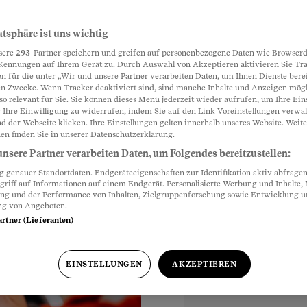
n helfen
atsphäre ist uns wichtig
Partnerinhalte
sere
293
-Partner speichern und greifen auf personenbezogene Daten wie Browserd
e folgenden Apps
Kennungen auf Ihrem Gerät zu. Durch Auswahl von Akzeptieren aktivieren Sie Tr
n für die unter „Wir und unsere Partner verarbeiten Daten, um Ihnen Dienste berei
Vorlagen.
n Zwecke. Wenn Tracker deaktiviert sind, sind manche Inhalte und Anzeigen mög
so relevant für Sie. Sie können dieses Menü jederzeit wieder aufrufen, um Ihre Ein
 Ihre Einwilligung zu widerrufen, indem Sie auf den Link Voreinstellungen verwa
d der Webseite klicken. Ihre Einstellungen gelten innerhalb unseres Website. Weite
en finden Sie in unserer Datenschutzerklärung.
nsere Partner verarbeiten Daten, um Folgendes bereitzustellen:
genauer Standortdaten. Endgeräteeigenschaften zur Identifikation aktiv abfragen
griff auf Informationen auf einem Endgerät. Personalisierte Werbung und Inhalte
ung und der Performance von Inhalten, Zielgruppenforschung sowie Entwicklung 
ng von Angeboten.
artner (Lieferanten)
EINSTELLUNGEN
AKZEPTIEREN