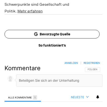
Schwerpunkte sind Gesellschaft und
Politik.
Mehr erfahren
Bevorzugte Quelle
So funktioniert's
ANMELDEN
|
REGISTRIEREN
Kommentare
FOLGE DIESER 
FOLGEN
NEUESTE
ALLE KOMMENTARE
1
Alle Kommentare