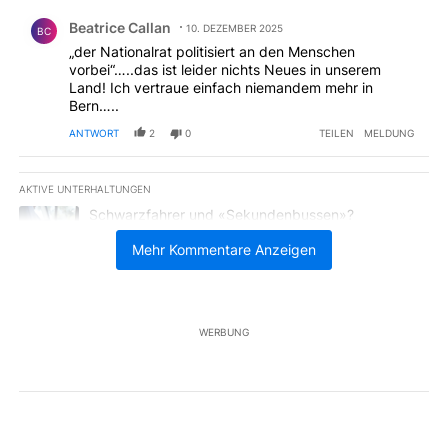
Kommentar von Beatrice Callan.
Beatrice Callan
10. DEZEMBER 2025
BC
„der Nationalrat politisiert an den Menschen
vorbei“…..das ist leider nichts Neues in unserem
Land! Ich vertraue einfach niemandem mehr in
Bern…..
ANTWORT
2
0
TEILEN
MELDUNG
AKTIVE UNTERHALTUNGEN
Das Folgende ist eine Liste der am meisten kommentierten Artikel 
Ein Trendartikel mit dem Titel "Schwarzfahrer und «Sekundenbus
Schwarzfahrer und «Sekundenbussen»?
Kontrolleurin packt aus
Mehr Kommentare Anzeigen
10
Ein Trendartikel mit dem Titel "Zürcher Abschleppdienst: Neuer 
Zürcher Abschleppdienst: Neuer Chef, dreistere
Methoden
2
WERBUNG
Unterstützt von