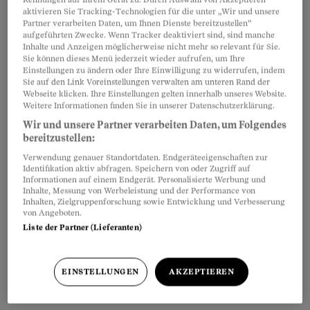
3000 Quadratmeter grossen Halle in
aktivieren Sie Tracking-Technologien für die unter „Wir und unsere
Partner verarbeiten Daten, um Ihnen Dienste bereitzustellen“
Ermatingen TG wickelt der Kreuzlinger
aufgeführten Zwecke. Wenn Tracker deaktiviert sind, sind manche
Inhalte und Anzeigen möglicherweise nicht mehr so relevant für Sie.
Fahrzeughersteller Mowag ein Geschäft ab, über
Sie können dieses Menü jederzeit wieder aufrufen, um Ihre
dessen tieferen Sinn und Hintergrund bis heute
Einstellungen zu ändern oder Ihre Einwilligung zu widerrufen, indem
Sie auf den Link Voreinstellungen verwalten am unteren Rand der
nur spekuliert werden kann: die
Webseite klicken. Ihre Einstellungen gelten innerhalb unseres Website.
Weitere Informationen finden Sie in unserer Datenschutzerklärung.
«Werterhaltung» des Militär-Kleinlastwagens
Wir und unsere Partner verarbeiten Daten, um Folgendes
Duro im Auftrag der Schweizer Armee.
bereitzustellen:
Kostenpunkt der Übung: 558 Millionen Franken
Verwendung genauer Standortdaten. Endgeräteeigenschaften zur
für 2200 Fahrzeuge. Warum die Duros, die vor 20
Identifikation aktiv abfragen. Speichern von oder Zugriff auf
Informationen auf einem Endgerät. Personalisierte Werbung und
Jahren zu einem Stückpreis von rund 140'000
Inhalte, Messung von Werbeleistung und der Performance von
Inhalten, Zielgruppenforschung sowie Entwicklung und Verbesserung
Franken gekauft wurden, nun für über eine
von Angeboten.
Viertelmillion überholt werden, soll niemand
Liste der Partner (Lieferanten)
erfahren.
EINSTELLUNGEN
AKZEPTIEREN
Partnerinhalte