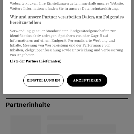
Webseite klicken. Ihre Einstellungen gelten innerhalb unseres Website.
Weitere Informationen finden Sie in unserer Datenschutzerklärung.
«Rituelle Gewalt – Mind-Control» nennt sich das
Wir und unsere Partner verarbeiten Daten, um Folgendes
bereitzustellen:
Konzept, das bei einzelnen Exponenten von
Verwendung genauer Standortdaten. Endgeräteeigenschaften zur
Schweizer Traumatologen Unterstützung findet.
Identifikation aktiv abfragen. Speichern von oder Zugriff auf
Sie gehen davon aus, dass in der Schweiz
Informationen auf einem Endgerät. Personalisierte Werbung und
Inhalte, Messung von Werbeleistung und der Performance von
satanistische oder okkulte Netzwerke existieren,
Inhalten, Zielgruppenforschung sowie Entwicklung und Verbesserung
von Angeboten.
die Babys und Kinder rituell foltern, ihre
Liste der Partner (Lieferanten)
Persönlichkeiten gezielt spalten und die
Gesellschaft unterwandern, inklusive Polizei und
EINSTELLUNGEN
AKZEPTIEREN
Gerichte.
Partnerinhalte