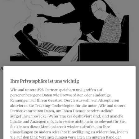
Bild: Daniel Stolle
Ihre Privatsphäre ist uns wichtig
Wir und unsere
293
-Partner speichern und greifen auf
personenbezogene Daten wie Browserdaten oder eindeutige
Teilen
Anhören
Merken
Kommentare
Kennungen auf Ihrem Gerät zu. Durch Auswahl von Akzeptieren
aktivieren Sie Tracking-Technologien für die unter „Wir und unsere
Partner verarbeiten Daten, um Ihnen Dienste bereitzustellen“
aufgeführten Zwecke. Wenn Tracker deaktiviert sind, sind manche
Artikel teilen
Gegendarstellung von Clienia Littenheid AG vom
Inhalte und Anzeigen möglicherweise nicht mehr so relevant für Sie.
Sie können dieses Menü jederzeit wieder aufrufen, um Ihre
2. September 2021.
Einstellungen zu ändern oder Ihre Einwilligung zu widerrufen, indem
Sie auf den Link Voreinstellungen verwalten am unteren Rand der