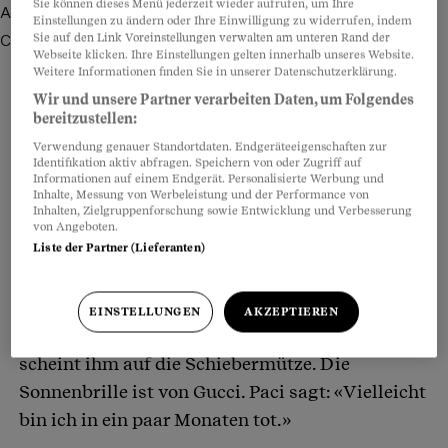
Sie können dieses Menü jederzeit wieder aufrufen, um Ihre
Autor Daniel Faulhaber auf der Suche nach Spass in La-
Einstellungen zu ändern oder Ihre Einwilligung zu widerrufen, indem
Sie auf den Link Voreinstellungen verwalten am unteren Rand der
Chaux-de-Fonds
Bild: Florian Spring
Webseite klicken. Ihre Einstellungen gelten innerhalb unseres Website.
Weitere Informationen finden Sie in unserer Datenschutzerklärung.
Wir und unsere Partner verarbeiten Daten, um Folgendes
bereitzustellen:
Teilen
Anhören
Merken
Kommentare
Verwendung genauer Standortdaten. Endgeräteeigenschaften zur
Identifikation aktiv abfragen. Speichern von oder Zugriff auf
Informationen auf einem Endgerät. Personalisierte Werbung und
Er lacht, und wie er das tut. Aber wenn es nach
Artikel teilen
Inhalte, Messung von Werbeleistung und der Performance von
Inhalten, Zielgruppenforschung sowie Entwicklung und Verbesserung
Orfeo Paci geht, dann ist Spass ein Privileg der
von Angeboten.
Liste der Partner (Lieferanten)
Jugend und nichts mehr für einen wie ihn. «Mein
Bein schmerzt»,
sagt der
84-Jährige
auf einer
Bank
in der Innenstadt von La-Chaux-de-Fonds.
EINSTELLUNGEN
AKZEPTIEREN
«Ich kann mich schlecht bewegen.» Die Sonne
scheint ihm auf die Schiebermütze. Die
Sonnenbrille ist von Gucci. Paci sagt: «Vielleicht
bin ich in ein paar Monaten tot.»