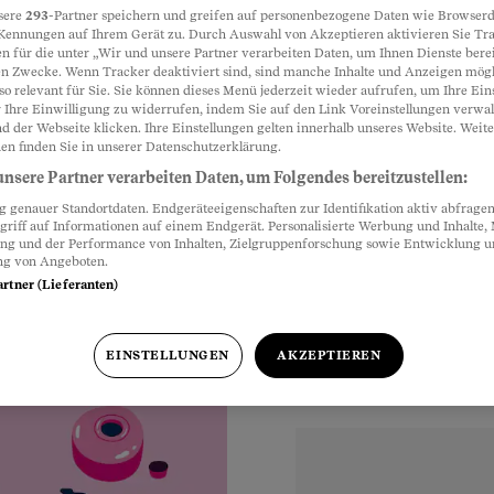
sere
293
-Partner speichern und greifen auf personenbezogene Daten wie Browserd
Kennungen auf Ihrem Gerät zu. Durch Auswahl von Akzeptieren aktivieren Sie Tr
n für die unter „Wir und unsere Partner verarbeiten Daten, um Ihnen Dienste berei
Partnerinhalte
n Zwecke. Wenn Tracker deaktiviert sind, sind manche Inhalte und Anzeigen mög
so relevant für Sie. Sie können dieses Menü jederzeit wieder aufrufen, um Ihre Ein
 Ihre Einwilligung zu widerrufen, indem Sie auf den Link Voreinstellungen verwa
d der Webseite klicken. Ihre Einstellungen gelten innerhalb unseres Website. Weite
it einem gewissen
en finden Sie in unserer Datenschutzerklärung.
keine Mühe geben. Sie
nsere Partner verarbeiten Daten, um Folgendes bereitzustellen:
genauer Standortdaten. Endgeräteeigenschaften zur Identifikation aktiv abfragen
griff auf Informationen auf einem Endgerät. Personalisierte Werbung und Inhalte
ung und der Performance von Inhalten, Zielgruppenforschung sowie Entwicklung 
ng von Angeboten.
artner (Lieferanten)
EINSTELLUNGEN
AKZEPTIEREN