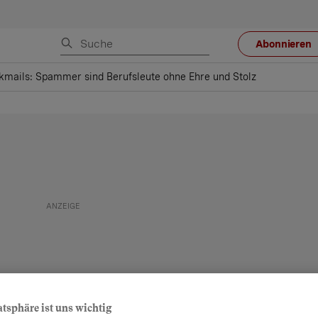
Abonnieren
kmails: Spammer sind Berufsleute ohne Ehre und Stolz
atsphäre ist uns wichtig