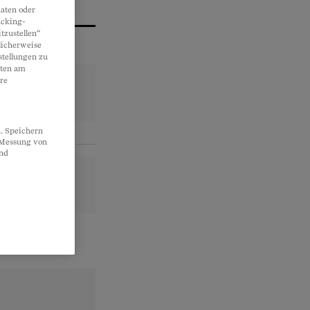
aten oder
acking-
tzustellen“
licherweise
stellungen zu
lten am
re
. Speichern
, Messung von
und