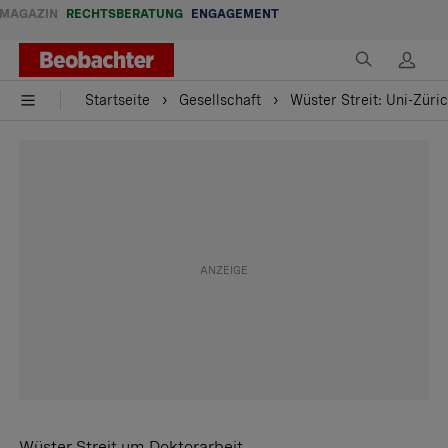
MAGAZIN
RECHTSBERATUNG
ENGAGEMENT
Startseite
Gesellschaft
Wüster Streit: Uni-Züri
Wüster Streit um Doktorarbeit