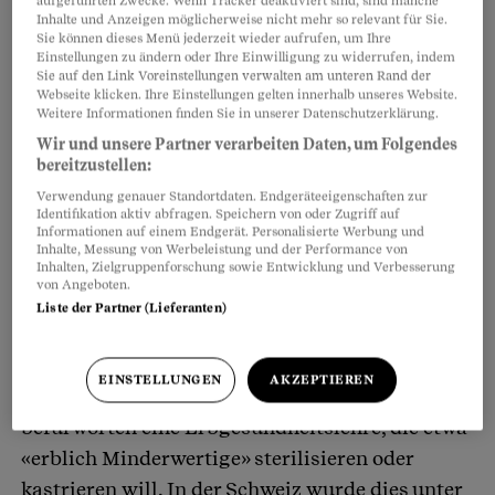
aufgeführten Zwecke. Wenn Tracker deaktiviert sind, sind manche
Inhalte und Anzeigen möglicherweise nicht mehr so relevant für Sie.
Sie können dieses Menü jederzeit wieder aufrufen, um Ihre
Alfred Ernst war im Vorstand dieser Stiftung in
Einstellungen zu ändern oder Ihre Einwilligung zu widerrufen, indem
Sie auf den Link Voreinstellungen verwalten am unteren Rand der
bester Zürcher Gesellschaft. Während seiner
Webseite klicken. Ihre Einstellungen gelten innerhalb unseres Website.
Weitere Informationen finden Sie in unserer Datenschutzerklärung.
siebenundvierzig Jahre im Stiftungsrat sassen
Wir und unsere Partner verarbeiten Daten, um Folgendes
sechs Regierungsräte und vier weitere Uni-
bereitzustellen:
Rektoren mit ihm im Kuratorium. Die Männer
Verwendung genauer Standortdaten. Endgeräteeigenschaften zur
verteilten das Geld der Julius-Klaus-Stiftung für
Identifikation aktiv abfragen. Speichern von oder Zugriff auf
Informationen auf einem Endgerät. Personalisierte Werbung und
«Vererbungsforschung, Sozialanthropologie
Inhalte, Messung von Werbeleistung und der Performance von
Inhalten, Zielgruppenforschung sowie Entwicklung und Verbesserung
und Rassenhygiene», lehnten aber
von Angeboten.
Fördermassnahmen «zugunsten körperlich und
Liste der Partner (Lieferanten)
geistig Minderwertiger» ab. Die Mitglieder der
Stiftung waren keine Nazi-Sympathisanten,
EINSTELLUNGEN
AKZEPTIEREN
aber Schweizer Eugeniker.
Eugeniker
befürworten eine Erbgesundheitslehre, die etwa
«erblich Minderwertige» sterilisieren oder
kastrieren will. In der Schweiz wurde dies unter