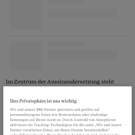
Im Zentrum der Auseinandersetzung steht
Alfred Ernst
, ein ehemaliger Rektor der
Universität. Der Biologieprofessor war
Ihre Privatsphäre ist uns wichtig
Gründungsmitglied einer Stiftung, die
Wir und unsere
293
-Partner speichern und greifen auf
«Reformen zur Verbesserung der weissen Rasse»
personenbezogene Daten wie Browserdaten oder eindeutige
Kennungen auf Ihrem Gerät zu. Durch Auswahl von Akzeptieren
förderte. Das stand so in den Statuten. Von 1921
aktivieren Sie Tracking-Technologien für die unter „Wir und unsere
Partner verarbeiten Daten, um Ihnen Dienste bereitzustellen“
bis 1971.