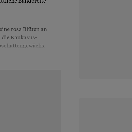
attliche Bandbreite
eine rosa Blüten an
: die Kaukasus-
bschattengewächs.