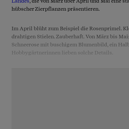
Landes
, die von März über April und Mai eine st
hübscher Zierpflanzen präsentieren.
Im April blüht zum Beispiel die Rosenprimel. Kl
drahtigen Stielen. Zauberhaft. Von März bis Mai
Schneerose mit buschigem Blumenbild, ein Hal
Hobbygärtnerinnen lieben solche Details.