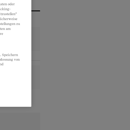
aten oder
acking-
tzustellen“
licherweise
stellungen zu
lten am
re
. Speichern
, Messung von
und