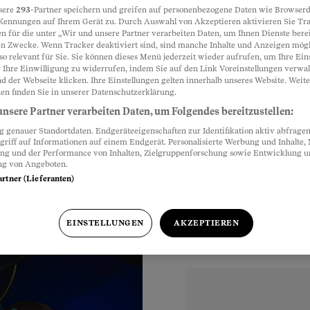
sere
293
-Partner speichern und greifen auf personenbezogene Daten wie Browserd
Kennungen auf Ihrem Gerät zu. Durch Auswahl von Akzeptieren aktivieren Sie Tr
ärtnern mit
n für die unter „Wir und unsere Partner verarbeiten Daten, um Ihnen Dienste berei
Partnerinhalte
n Zwecke. Wenn Tracker deaktiviert sind, sind manche Inhalte und Anzeigen mög
so relevant für Sie. Sie können dieses Menü jederzeit wieder aufrufen, um Ihre Ein
 Ihre Einwilligung zu widerrufen, indem Sie auf den Link Voreinstellungen verwa
d der Webseite klicken. Ihre Einstellungen gelten innerhalb unseres Website. Weite
 und glauben viele.
en finden Sie in unserer Datenschutzerklärung.
n. Besuch bei
nsere Partner verarbeiten Daten, um Folgendes bereitzustellen:
genauer Standortdaten. Endgeräteeigenschaften zur Identifikation aktiv abfragen
griff auf Informationen auf einem Endgerät. Personalisierte Werbung und Inhalte
ung und der Performance von Inhalten, Zielgruppenforschung sowie Entwicklung 
ng von Angeboten.
artner (Lieferanten)
EINSTELLUNGEN
AKZEPTIEREN