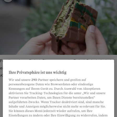
Foodtrend aus Dubai: Die sogenannte Dubai-Schokolade ist
eine neue, luxuriöse Variante der Vollmilchschokolade.
Bild:
Ihre Privatsphäre ist uns wichtig
Keystone
Wir und unsere
293
-Partner speichern und greifen auf
personenbezogene Daten wie Browserdaten oder eindeutige
Kennungen auf Ihrem Gerät zu. Durch Auswahl von Akzeptieren
aktivieren Sie Tracking-Technologien für die unter „Wir und unsere
Partner verarbeiten Daten, um Ihnen Dienste bereitzustellen“
Teilen
Anhören
Merken
Kommentare
aufgeführten Zwecke. Wenn Tracker deaktiviert sind, sind manche
Inhalte und Anzeigen möglicherweise nicht mehr so relevant für Sie.
Sie können dieses Menü jederzeit wieder aufrufen, um Ihre
Einstellungen zu ändern oder Ihre Einwilligung zu widerrufen, indem
Artikel teilen