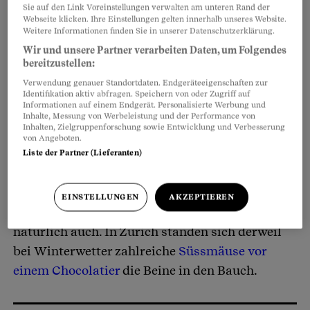
«Dubai-Schokolade geschmuggelt: Zoll
Sie auf den Link Voreinstellungen verwalten am unteren Rand der
Webseite klicken. Ihre Einstellungen gelten innerhalb unseres Website.
erwischt Mann mit 243 Kartons.»
Weitere Informationen finden Sie in unserer Datenschutzerklärung.
Wir und unsere Partner verarbeiten Daten, um Folgendes
20min.ch, 21. November 2024
bereitzustellen:
Verwendung genauer Standortdaten. Endgeräteeigenschaften zur
Identifikation aktiv abfragen. Speichern von oder Zugriff auf
Informationen auf einem Endgerät. Personalisierte Werbung und
Je heisser der Trend, desto dreister die
Inhalte, Messung von Werbeleistung und der Performance von
Inhalten, Zielgruppenforschung sowie Entwicklung und Verbesserung
Profiteure. «Dubai-Schokolade geschmuggelt!»
von Angeboten.
Ein Mann wollte 45 Kilogramm der Schoggi aus
Liste der Partner (Lieferanten)
der Schweiz nach Deutschland importieren.
EINSTELLUNGEN
AKZEPTIEREN
Es gab bereits Einbrüche und Fälschungen
natürlich auch. In Zürich standen sich derweil
bei Winterwetter zahlreiche
Süssmäuse vor
einem Chocolatier
die Beine in den Bauch.