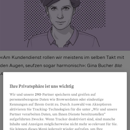
«Am Kundendienst rollen wir meistens im selben Takt mit
den Augen, seufzen sogar harmonisch»: Gina Bucher
Bild:
Anne Seeger und Andrea Klaiber
Ihre Privatsphäre ist uns wichtig
Wir und unsere
293
-Partner speichern und greifen auf
personenbezogene Daten wie Browserdaten oder eindeutige
Teilen
Anhören
Merken
Kommentare
Kennungen auf Ihrem Gerät zu. Durch Auswahl von Akzeptieren
aktivieren Sie Tracking-Technologien für die unter „Wir und unsere
Partner verarbeiten Daten, um Ihnen Dienste bereitzustellen“
Der Kundendienst ist immer im obersten Stock,
Artikel teilen
aufgeführten Zwecke. Wenn Tracker deaktiviert sind, sind manche
Inhalte und Anzeigen möglicherweise nicht mehr so relevant für Sie.
meistens hinten links. Hier findet täglich
Sie können dieses Menü jederzeit wieder aufrufen, um Ihre