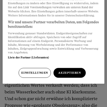
dasselbe Theater mit festgeschriebenen Rollen
Einstellungen zu ändern oder Ihre Einwilligung zu widerrufen, indem
Sie auf den Link Voreinstellungen verwalten am unteren Rand der
statt. Die Kundin (ich) legt ein kaputtes
Webseite klicken. Ihre Einstellungen gelten innerhalb unseres Website.
Weitere Informationen finden Sie in unserer Datenschutzerklärung.
Produkt auf die Theke. Die
Wir und unsere Partner verarbeiten Daten, um Folgendes
Kundendienstmitarbeiterin lächelt (mit Blick
bereitzustellen:
auf mich),
runzelt die Stirn
(mit Blick auf das
Verwendung genauer Standortdaten. Endgeräteeigenschaften zur
Produkt).
Identifikation aktiv abfragen. Speichern von oder Zugriff auf
Informationen auf einem Endgerät. Personalisierte Werbung und
Inhalte, Messung von Werbeleistung und der Performance von
Inhalten, Zielgruppenforschung sowie Entwicklung und Verbesserung
Nie sage ich, was ich wirklich denke. Dass
von Angeboten.
Liste der Partner (Lieferanten)
womöglich beim Material gespart wurde; dass
das gleiche Produkt bei gleichem Preis
inzwischen offensichtlich billiger produziert
EINSTELLUNGEN
AKZEPTIEREN
wurde; dass Produkte hier für ein Vielfaches des
eigentlichen Wertes verkauft werden; dass ich
beim Wasserkocher auch ohne KI klarkomme.
Und schon gar nicht erwähne ich komplizierte
Prozesse wie «geplante Obsoleszenz»; also die