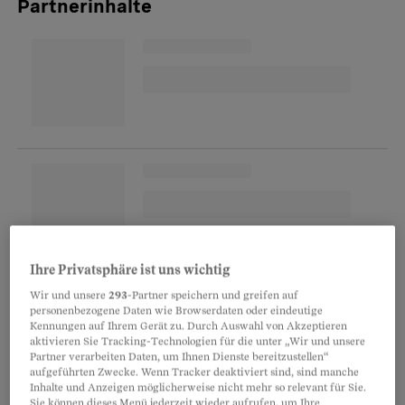
Partnerinhalte
Ihre Privatsphäre ist uns wichtig
«Mein Mann sass am Tisch im Wohnzimmer und
Wir und unsere
293
-Partner speichern und greifen auf
weinte», erinnert sich seine Witwe Renate
personenbezogene Daten wie Browserdaten oder eindeutige
Kennungen auf Ihrem Gerät zu. Durch Auswahl von Akzeptieren
Howald Moor. «Und ich weinte mit.» Am 7. Mai
aktivieren Sie Tracking-Technologien für die unter „Wir und unsere
Partner verarbeiten Daten, um Ihnen Dienste bereitzustellen“
2004 hatte der Arzt bei Hans Moor ein
aufgeführten Zwecke. Wenn Tracker deaktiviert sind, sind manche
Pleuramesotheliom festgestellt. Das ist ein
Inhalte und Anzeigen möglicherweise nicht mehr so relevant für Sie.
Sie können dieses Menü jederzeit wieder aufrufen, um Ihre