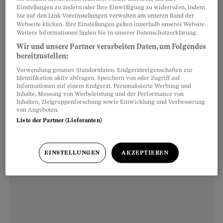
unheilbarer Lungenkrebs, der klar auf Asbest
Einstellungen zu ändern oder Ihre Einwilligung zu widerrufen, indem
zurückzuführen ist. Die Atemnot nahm stetig
Sie auf den Link Voreinstellungen verwalten am unteren Rand der
Webseite klicken. Ihre Einstellungen gelten innerhalb unseres Website.
zu, zuletzt musste Moor rund um die Uhr
Weitere Informationen finden Sie in unserer Datenschutzerklärung.
Sauerstoff aus der Flasche atmen und konnte
Wir und unsere Partner verarbeiten Daten, um Folgendes
bereitzustellen:
nicht mehr sprechen. «Er starb einen sehr
Verwendung genauer Standortdaten. Endgeräteeigenschaften zur
schmerzhaften Tod», sagt die Witwe.
Identifikation aktiv abfragen. Speichern von oder Zugriff auf
Informationen auf einem Endgerät. Personalisierte Werbung und
Inhalte, Messung von Werbeleistung und der Performance von
Inhalten, Zielgruppenforschung sowie Entwicklung und Verbesserung
von Angeboten.
Liste der Partner (Lieferanten)
EINSTELLUNGEN
AKZEPTIEREN