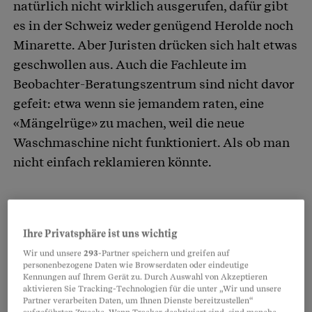
natürlich nicht wirklich ausgerufen, dafür gibt
es in der Schweiz weder genügend Herolde noch
Minarette. Aber Juristen drücken sich halt etwas
geschwollen aus. Auch die Fachleute im
Beobachter-Beratungszentrum sind nicht davor
gefeit: etwa wenn sie jemandem raten, eine
«Mängelrüge» zu machen, weil die neue
Waschmaschine nicht funktioniert. Als ob man
nicht einfach reklamieren könnte.
Partnerinhalte
Ihre Privatsphäre ist uns wichtig
Wir und unsere
293
-Partner speichern und greifen auf
personenbezogene Daten wie Browserdaten oder eindeutige
Kennungen auf Ihrem Gerät zu. Durch Auswahl von Akzeptieren
aktivieren Sie Tracking-Technologien für die unter „Wir und unsere
Partner verarbeiten Daten, um Ihnen Dienste bereitzustellen“