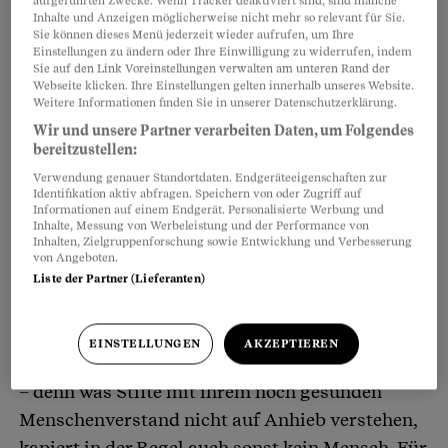
aufgeführten Zwecke. Wenn Tracker deaktiviert sind, sind manche
Inhalte und Anzeigen möglicherweise nicht mehr so relevant für Sie.
Sie können dieses Menü jederzeit wieder aufrufen, um Ihre
Einstellungen zu ändern oder Ihre Einwilligung zu widerrufen, indem
Sie auf den Link Voreinstellungen verwalten am unteren Rand der
Webseite klicken. Ihre Einstellungen gelten innerhalb unseres Website.
Weitere Informationen finden Sie in unserer Datenschutzerklärung.
Wir und unsere Partner verarbeiten Daten, um Folgendes
bereitzustellen:
Juristische Redewendungen, Gesetzestexte und
Verwendung genauer Standortdaten. Endgeräteeigenschaften zur
Gerichtsurteile sind oft in einem schwer
Identifikation aktiv abfragen. Speichern von oder Zugriff auf
Informationen auf einem Endgerät. Personalisierte Werbung und
verständlichen Deutsch verfasst. Deshalb baten
Inhalte, Messung von Werbeleistung und der Performance von
Inhalten, Zielgruppenforschung sowie Entwicklung und Verbesserung
wir Lehrlinge des Verlags Axel Springer
von Angeboten.
Schweiz, zu dem der Beobachter gehört, zum
Liste der Partner (Lieferanten)
Test: Sie sollten Textpassagen spontan
kommentieren. Dass es sich dabei um
EINSTELLUNGEN
AKZEPTIEREN
Juristendeutsch handelt, sagten wir ihnen nicht
– denn was Stifte mit ihrem noch gesunden
Menschenverstand nicht auf Anhieb verstehen,
kapiert in der Regel auch sonst kein Mensch. Für