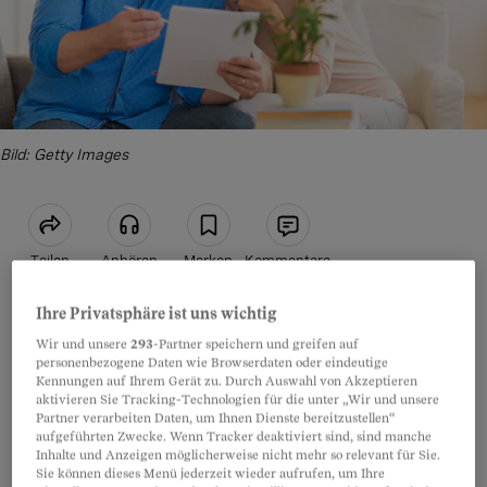
Bild: Getty Images
Teilen
Anhören
Merken
Kommentare
Ihre Privatsphäre ist uns wichtig
Kaufzusage an der Haustüre
Artikel teilen
Wir und unsere
293
-Partner speichern und greifen auf
personenbezogene Daten wie Browserdaten oder eindeutige
«Ein Heidengeld wird Sie die Sanierung der
Kennungen auf Ihrem Gerät zu. Durch Auswahl von Akzeptieren
Fassade kosten, wenn Sie noch länger warten.
aktivieren Sie Tracking-Technologien für die unter „Wir und unsere
Partner verarbeiten Daten, um Ihnen Dienste bereitzustellen“
Wasserschäden! Erosion!» Das sagte der
aufgeführten Zwecke. Wenn Tracker deaktiviert sind, sind manche
Inhalte und Anzeigen möglicherweise nicht mehr so relevant für Sie.
Vertreter einer Baufirma, der vor Hannes K.s
Sie können dieses Menü jederzeit wieder aufrufen, um Ihre