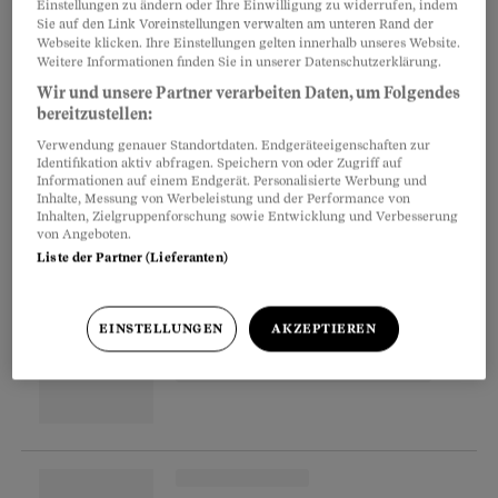
Haustür stand. Klingt plausibel, dachte Hannes
Einstellungen zu ändern oder Ihre Einwilligung zu widerrufen, indem
Sie auf den Link Voreinstellungen verwalten am unteren Rand der
K. und unterschrieb den Vertrag über einen
Webseite klicken. Ihre Einstellungen gelten innerhalb unseres Website.
Weitere Informationen finden Sie in unserer Datenschutzerklärung.
fünfstelligen Betrag. Kurz darauf befielen ihn
Wir und unsere Partner verarbeiten Daten, um Folgendes
Zweifel, und er fragte beim Baugeschäft im
bereitzustellen:
Nachbarort nach. Siehe da: Es schätzte die
Verwendung genauer Standortdaten. Endgeräteeigenschaften zur
Kosten auf gerade mal einen Drittel. Kommt K.
Identifikation aktiv abfragen. Speichern von oder Zugriff auf
Informationen auf einem Endgerät. Personalisierte Werbung und
aus dem schlechten Deal raus?
Inhalte, Messung von Werbeleistung und der Performance von
Inhalten, Zielgruppenforschung sowie Entwicklung und Verbesserung
von Angeboten.
Liste der Partner (Lieferanten)
Partnerinhalte
EINSTELLUNGEN
AKZEPTIEREN