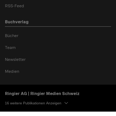
RSS-Feed
Buchverlag
Bücher
Team
Newsletter
Medien
Ringier AG | Ringier Medien Schweiz
16
weitere Publikationen Anzeigen