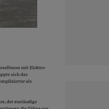
ieselbusse mit Elektro-
uppte sich das
mplizierter als
er, der zuständige
gentümern die Zähne aus.