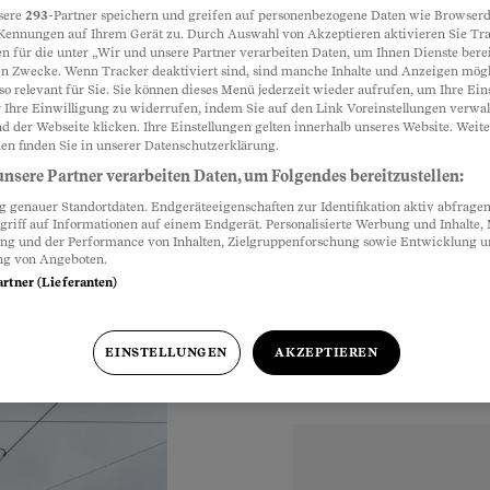
sere
293
-Partner speichern und greifen auf personenbezogene Daten wie Browserd
Kennungen auf Ihrem Gerät zu. Durch Auswahl von Akzeptieren aktivieren Sie Tr
fälschte
n für die unter „Wir und unsere Partner verarbeiten Daten, um Ihnen Dienste berei
Partnerinhalte
n Zwecke. Wenn Tracker deaktiviert sind, sind manche Inhalte und Anzeigen mög
so relevant für Sie. Sie können dieses Menü jederzeit wieder aufrufen, um Ihre Ein
 Ihre Einwilligung zu widerrufen, indem Sie auf den Link Voreinstellungen verwa
d der Webseite klicken. Ihre Einstellungen gelten innerhalb unseres Website. Weite
in Kaderbeamter der
en finden Sie in unserer Datenschutzerklärung.
 wegen
nsere Partner verarbeiten Daten, um Folgendes bereitzustellen:
genauer Standortdaten. Endgeräteeigenschaften zur Identifikation aktiv abfragen
griff auf Informationen auf einem Endgerät. Personalisierte Werbung und Inhalte
ung und der Performance von Inhalten, Zielgruppenforschung sowie Entwicklung 
ng von Angeboten.
artner (Lieferanten)
EINSTELLUNGEN
AKZEPTIEREN