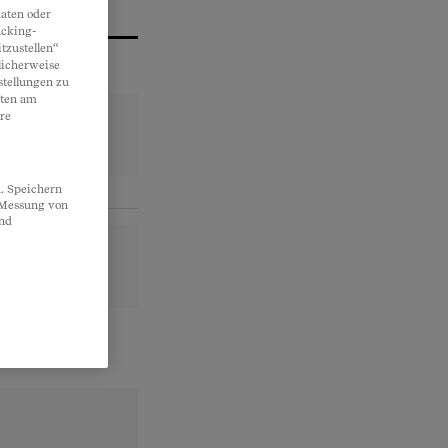
aten oder
acking-
tzustellen“
licherweise
stellungen zu
lten am
re
. Speichern
, Messung von
und