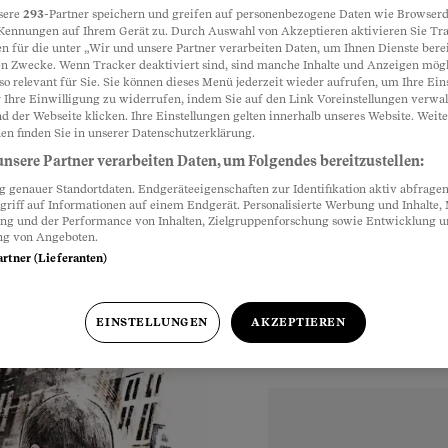
sere
293
-Partner speichern und greifen auf personenbezogene Daten wie Browserd
Kennungen auf Ihrem Gerät zu. Durch Auswahl von Akzeptieren aktivieren Sie Tr
 offenbar
n für die unter „Wir und unsere Partner verarbeiten Daten, um Ihnen Dienste berei
Partnerinhalte
n Zwecke. Wenn Tracker deaktiviert sind, sind manche Inhalte und Anzeigen mög
so relevant für Sie. Sie können dieses Menü jederzeit wieder aufrufen, um Ihre Ein
 Ihre Einwilligung zu widerrufen, indem Sie auf den Link Voreinstellungen verwa
d der Webseite klicken. Ihre Einstellungen gelten innerhalb unseres Website. Weite
eines besten Freundes
en finden Sie in unserer Datenschutzerklärung.
Tat verhindern
nsere Partner verarbeiten Daten, um Folgendes bereitzustellen:
genauer Standortdaten. Endgeräteeigenschaften zur Identifikation aktiv abfragen
griff auf Informationen auf einem Endgerät. Personalisierte Werbung und Inhalte
ung und der Performance von Inhalten, Zielgruppenforschung sowie Entwicklung 
ng von Angeboten.
artner (Lieferanten)
EINSTELLUNGEN
AKZEPTIEREN