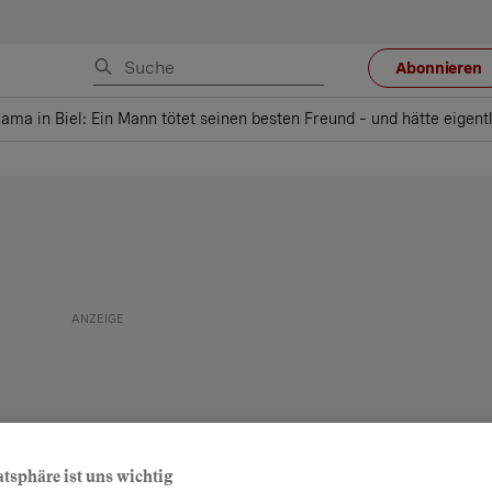
Abonnieren
ama in Biel: Ein Mann tötet seinen besten Freund – und hätte eigent
atsphäre ist uns wichtig