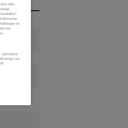
aten oder
acking-
tzustellen“
licherweise
stellungen zu
lten am
re
. Speichern
, Messung von
und