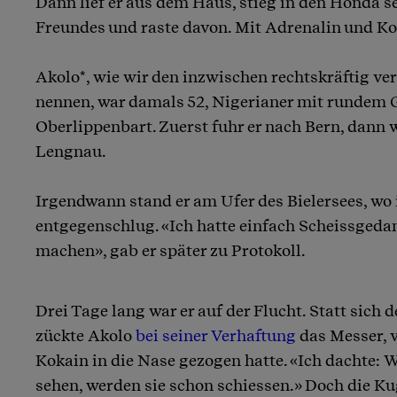
Dann lief er aus dem Haus, stieg in den Honda 
Freundes und raste davon. Mit Adrenalin und Ko
Akolo*, wie wir den inzwischen rechtskräftig ver
nennen, war damals 52, Nigerianer mit rundem 
Oberlippenbart. Zuerst fuhr er nach Bern, dann 
Lengnau.
Irgendwann stand er am Ufer des Bielersees, wo
entgegenschlug. «Ich hatte einfach Scheissgeda
machen», gab er später zu Protokoll.
Drei Tage lang war er auf der Flucht. Statt sich 
zückte Akolo
bei seiner Verhaftung
das Messer, v
Kokain in die Nase gezogen hatte. «Ich dachte: 
sehen, werden sie schon schiessen.» Doch die K