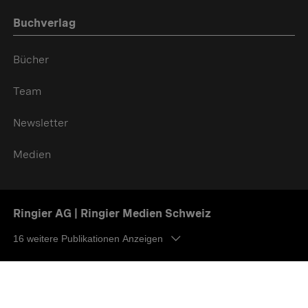
Buchverlag
Bücher
Team
Newsletter
Medien
Ringier AG | Ringier Medien Schweiz
16
weitere Publikationen Anzeigen