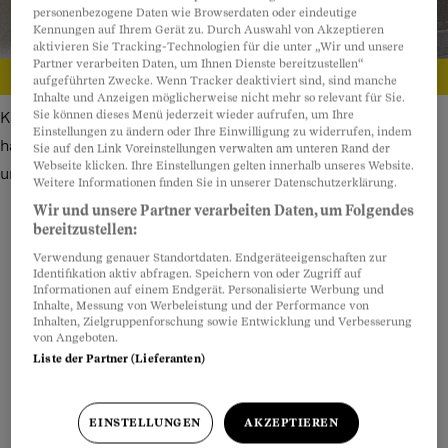
personenbezogene Daten wie Browserdaten oder eindeutige
Kennungen auf Ihrem Gerät zu. Durch Auswahl von Akzeptieren
aktivieren Sie Tracking-Technologien für die unter „Wir und unsere
Partner verarbeiten Daten, um Ihnen Dienste bereitzustellen“
aufgeführten Zwecke. Wenn Tracker deaktiviert sind, sind manche
Inhalte und Anzeigen möglicherweise nicht mehr so relevant für Sie.
Sie können dieses Menü jederzeit wieder aufrufen, um Ihre
Katze in verschmutztem Käfig: Gemäss einer internen Mail
Einstellungen zu ändern oder Ihre Einwilligung zu widerrufen, indem
häuften sich Beschwerden wegen «kot- und
Sie auf den Link Voreinstellungen verwalten am unteren Rand der
Webseite klicken. Ihre Einstellungen gelten innerhalb unseres Website.
urinverschmierter» Tiere.
Bild: Privat
Weitere Informationen finden Sie in unserer Datenschutzerklärung.
Wir und unsere Partner verarbeiten Daten, um Folgendes
bereitzustellen:
Verwendung genauer Standortdaten. Endgeräteeigenschaften zur
Teilen
Anhören
Merken
Kommentare
Identifikation aktiv abfragen. Speichern von oder Zugriff auf
Informationen auf einem Endgerät. Personalisierte Werbung und
Inhalte, Messung von Werbeleistung und der Performance von
Inhalten, Zielgruppenforschung sowie Entwicklung und Verbesserung
Die Kleintierklinik ist das Herzstück des
Artikel teilen
von Angeboten.
Zürcher Tierspitals, einer der grössten
Liste der Partner (Lieferanten)
Tierkliniken Europas. Rund drei Viertel der
jährlich über 28’000 tierischen Patienten sind
EINSTELLUNGEN
AKZEPTIEREN
Hunde und Katzen. Die treuen Begleiter der