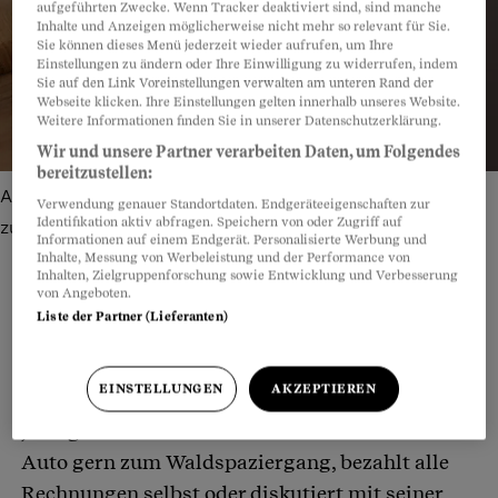
aufgeführten Zwecke. Wenn Tracker deaktiviert sind, sind manche
Inhalte und Anzeigen möglicherweise nicht mehr so relevant für Sie.
Sie können dieses Menü jederzeit wieder aufrufen, um Ihre
Einstellungen zu ändern oder Ihre Einwilligung zu widerrufen, indem
Sie auf den Link Voreinstellungen verwalten am unteren Rand der
Webseite klicken. Ihre Einstellungen gelten innerhalb unseres Website.
Weitere Informationen finden Sie in unserer Datenschutzerklärung.
Wir und unsere Partner verarbeiten Daten, um Folgendes
bereitzustellen:
Altersheim verrechnet Fr. 728.50 für die Erinnerung, genug
Verwendung genauer Standortdaten. Endgeräteeigenschaften zur
Identifikation aktiv abfragen. Speichern von oder Zugriff auf
zu trinken.
Bild: Getty Images
Informationen auf einem Endgerät. Personalisierte Werbung und
Inhalte, Messung von Werbeleistung und der Performance von
Inhalten, Zielgruppenforschung sowie Entwicklung und Verbesserung
von Angeboten.
Liste der Partner (Lieferanten)
Teilen
Anhören
Merken
Kommentare
EINSTELLUNGEN
AKZEPTIEREN
Hans Kölliker ist der vielleicht fitteste 99-
Artikel teilen
Jährige des Kantons Bern. Er fährt mit seinem
Auto gern zum Waldspaziergang, bezahlt alle
Rechnungen selbst oder diskutiert mit seiner