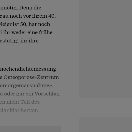
unnötig. Denn die
au noch vor ihrem 40.
ier ist 50, hat noch
 ihr weder eine frühe
stätigt ihr ihre
e Knochendichtemessung
de Osteoporose-Zentrum
e Vorsorgemassnahme».
d oder gar ein Vorschlag
n nicht Teil des
ar klar hervor.