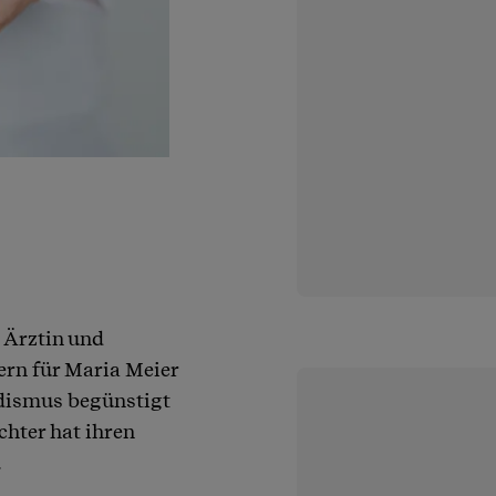
 Ärztin und
ern für Maria Meier
dismus begünstigt
hter hat ihren
.