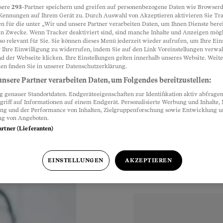
sere
293
-Partner speichern und greifen auf personenbezogene Daten wie Browserd
Kennungen auf Ihrem Gerät zu. Durch Auswahl von Akzeptieren aktivieren Sie Tr
nk seltsamer
n für die unter „Wir und unsere Partner verarbeiten Daten, um Ihnen Dienste berei
Partnerinhalte
n Zwecke. Wenn Tracker deaktiviert sind, sind manche Inhalte und Anzeigen mög
so relevant für Sie. Sie können dieses Menü jederzeit wieder aufrufen, um Ihre Ein
 Ihre Einwilligung zu widerrufen, indem Sie auf den Link Voreinstellungen verwa
d der Webseite klicken. Ihre Einstellungen gelten innerhalb unseres Website. Weite
endichtemessung
en finden Sie in unserer Datenschutzerklärung.
ne seltsame Diagnose
nsere Partner verarbeiten Daten, um Folgendes bereitzustellen:
ie Patientin
genauer Standortdaten. Endgeräteeigenschaften zur Identifikation aktiv abfragen
griff auf Informationen auf einem Endgerät. Personalisierte Werbung und Inhalte
ung und der Performance von Inhalten, Zielgruppenforschung sowie Entwicklung 
ng von Angeboten.
artner (Lieferanten)
EINSTELLUNGEN
AKZEPTIEREN
hr