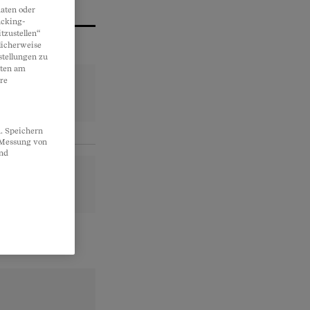
aten oder
acking-
tzustellen“
licherweise
stellungen zu
lten am
re
. Speichern
, Messung von
und