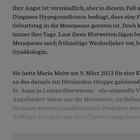
Ihre Angst ist verständlich, aber in diesem Fall 
Diagnose Hypogonadismus bedingt, dass eine Fr
Geburtstag in die Menopause geraten ist. Doch Me
immer ihre Tage. Laut ihren Blutwerten lägen bei
Menopause noch frühzeitige Wechseljahre vor, be
Gynäkologin.
Sie hatte Maria Meier am 9. März 2023 für ein
an das damals zur Hirslanden-Gruppe gehören
St. Anna in Luzern überwiesen – als «sinnvoll
Angefordert waren nur die Messwerte; ein Befun
zu einem weiteren medizinischen Prozedere ware
Auftrags. Das geht aus dem Überweisungsformul