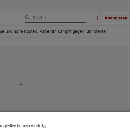
Abonnieren
se und hohe Kosten: Patientin kämpft gegen Klinikfehler
atsphäre ist uns wichtig