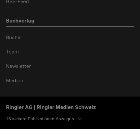
RSS-Feed
Buchverlag
Bücher
Team
Newsletter
Medien
Ringier AG | Ringier Medien Schweiz
16
weitere Publikationen Anzeigen