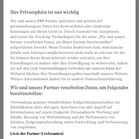
andere Formen, etwa die
Allergie auf Tierhaare
,
auf Hausstaubmilben
,
auf Nahrungsmittel
oder
Ihre Privatsphäre ist uns wichtig
auf Medikamente. Allen gemeinsam ist der
Wir und unsere
293
-Partner speichern und greifen auf
personenbezogene Daten wie Browserdaten oder eindeutige
auslösende Mechanismus: Unser Immunsystem
Kennungen auf Ihrem Gerät zu. Durch Auswahl von Akzeptieren
aktivieren Sie Tracking-Technologien für die unter „Wir und unsere
sollte harmlose Stoffe als solche erkennen und
Partner verarbeiten Daten, um Ihnen Dienste bereitzustellen“
problemlos tolerieren. Krankheitserreger
aufgeführten Zwecke. Wenn Tracker deaktiviert sind, sind manche
Inhalte und Anzeigen möglicherweise nicht mehr so relevant für Sie.
hingegen muss es zuverlässig bekämpfen und
Sie können dieses Menü jederzeit wieder aufrufen, um Ihre
Einstellungen zu ändern oder Ihre Einwilligung zu widerrufen, indem
eliminieren. Bei allergischen Reaktionen
Sie auf den Link Voreinstellungen verwalten am unteren Rand der
reagiert das Immunsystem unverhältnismässig
Webseite klicken. Ihre Einstellungen gelten innerhalb unseres Website.
Weitere Informationen finden Sie in unserer Datenschutzerklärung.
auf ungefährliche Stoffe aus der Umwelt. Es
Wir und unsere Partner verarbeiten Daten, um Folgendes
schiesst sozusagen mit Kanonen auf Spatzen.
bereitzustellen:
Verwendung genauer Standortdaten. Endgeräteeigenschaften zur
Die jeweiligen Symptome sind von Patient zu
Identifikation aktiv abfragen. Speichern von oder Zugriff auf
Informationen auf einem Endgerät. Personalisierte Werbung und
Patient unterschiedlich. Häufig sind Niesen,
Inhalte, Messung von Werbeleistung und der Performance von
Inhalten, Zielgruppenforschung sowie Entwicklung und Verbesserung
laufende Nase
und tränende Augen. Besonders
von Angeboten.
Insektengiftallergien, gewisse
Liste der Partner (Lieferanten)