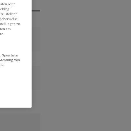
aten oder
acking-
tzustellen“
licherweise
stellungen zu
lten am
re
. Speichern
, Messung von
und