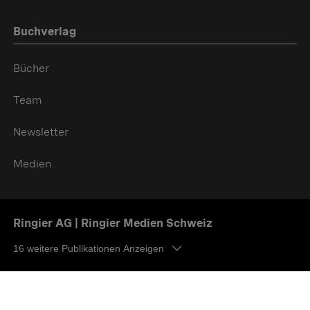
Buchverlag
Bücher
Team
Newsletter
Medien
Ringier AG | Ringier Medien Schweiz
16
weitere Publikationen Anzeigen