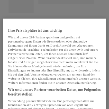
«Tics drängen sich der betroffenen Person auf,
ohne dass sie es will», erklärt Samuel Pfeifer,
Ihre Privatsphäre ist uns wichtig
Chefarzt der Psychiatrischen Klinik
Wir und unsere
293
-Partner speichern und greifen auf
personenbezogene Daten wie Browserdaten oder eindeutige
Sonnenhalde in Riehen BS. Es seien plötzliche,
Kennungen auf Ihrem Gerät zu. Durch Auswahl von Akzeptieren
unwillkürliche Bewegungen, die in keinem
aktivieren Sie Tracking-Technologien für die unter „Wir und unsere
Partner verarbeiten Daten, um Ihnen Dienste bereitzustellen“
Zusammenhang mit der gerade ausgeführten
aufgeführten Zwecke. Wenn Tracker deaktiviert sind, sind manche
Inhalte und Anzeigen möglicherweise nicht mehr so relevant für Sie.
Tätigkeit stehen: vom Augenzwinkern über
Sie können dieses Menü jederzeit wieder aufrufen, um Ihre
Grimassen bis zum Schleudern von Armen oder
Einstellungen zu ändern oder Ihre Einwilligung zu widerrufen, indem
Sie auf den Link Voreinstellungen verwalten am unteren Rand der
Beinen. Aber auch Laute, vom dezenten
Webseite klicken. Ihre Einstellungen gelten innerhalb unseres Website.
Räuspern bis zu Schimpfworten – und auch dies
Weitere Informationen finden Sie in unserer Datenschutzerklärung.
Wir und unsere Partner verarbeiten Daten, um Folgendes
ungewollt (siehe Kasten weiter unten).
bereitzustellen:
Verwendung genauer Standortdaten. Endgeräteeigenschaften zur
Identifikation aktiv abfragen. Speichern von oder Zugriff auf
Informationen auf einem Endgerät. Personalisierte Werbung und