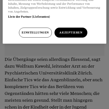
Inhalte, Messung von Werbeleistung und der Performance von
Inhalten, Zielgruppenforschung sowie Entwicklung und Verbesserung
von Angeboten.
Liste der Partner (Lieferanten)
EINSTELLUNGEN
AKZEPTIEREN
Die Übergänge seien allerdings fliessend, sagt
dazu Wolfram Kawohl, leitender Arzt an der
Psychiatrischen Universitätsklinik Zürich.
Einfache Tics wie das Augenblinzeln, aber auch
komplexere Tics wie das Berühren von
Gegenständen hätten sehr viele Menschen; die
meisten seien gesund. Stellt man hingegen
schon in der Kindheit oder in der Jugend