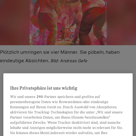
Plötzlich umringen sie vier Männer. Sie pöbeln, haben
eindeutige Absichten.
Bild: Andreas Gefe
Ihre Privatsphäre ist uns wichtig
Teilen
Anhören
Merken
Kommentare
Wir und unsere
293
-Partner speichern und greifen auf
personenbezogene Daten wie Browserdaten oder eindeutige
Sie wirkt stark, als könne ihr niemand etwas
Kennungen auf Ihrem Gerät zu. Durch Auswahl von Akzeptieren
Artikel teilen
aktivieren Sie Tracking-Technologien für die unter „Wir und unsere
anhaben. Rastalocken, Nasenring, Piercings und
Partner verarbeiten Daten, um Ihnen Dienste bereitzustellen“
aufgeführten Zwecke. Wenn Tracker deaktiviert sind, sind manche
Tattoos, laute Stimme, forsches Auftreten. Doch
Inhalte und Anzeigen möglicherweise nicht mehr so relevant für Sie.
das ist bloss Luisa Camenischs* Schutzpanzer,
Sie können dieses Menü jederzeit wieder aufrufen, um Ihre