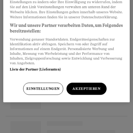
Einstellungen zu ändern oder Ihre Einwilligung zu widerrufen, indem
der ihre Verletzlichkeit verbergen soll. Die 28-
Sie auf den Link Voreinstellungen verwalten am unteren Rand der
Webseite klicken. Ihre Einstellungen gelten innerhalb unseres Website.
jährige Bündnerin sagt: «Das Tätowieren ist
Weitere Informationen finden Sie in unserer Datenschutzerklärung.
meine Art, mit dem Schmerz umzugehen. Ich
Wir und unsere Partner verarbeiten Daten, um Folgendes
muss die Wut rauslassen, sonst gehe ich
bereitzustellen:
kaputt.» Nur wenig an ihrem Körper ist noch
Verwendung genauer Standortdaten. Endgeräteeigenschaften zur
Identifikation aktiv abfragen. Speichern von oder Zugriff auf
nicht von Tattoos bedeckt.
Informationen auf einem Endgerät. Personalisierte Werbung und
Inhalte, Messung von Werbeleistung und der Performance von
Inhalten, Zielgruppenforschung sowie Entwicklung und Verbesserung
von Angeboten.
Partnerinhalte
Liste der Partner (Lieferanten)
EINSTELLUNGEN
AKZEPTIEREN