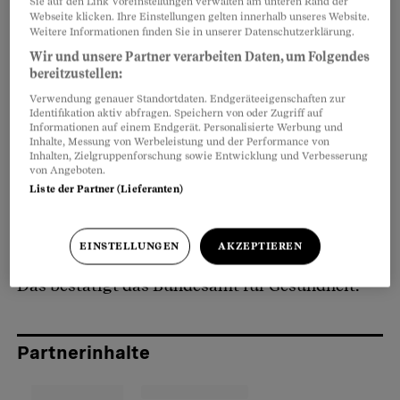
Sie auf den Link Voreinstellungen verwalten am unteren Rand der
Wer sich derzeit
für eine Magen-Darm-
Artikel teilen
Webseite klicken. Ihre Einstellungen gelten innerhalb unseres Website.
Spiegelung
anmelden muss, sollte aufpassen.
Weitere Informationen finden Sie in unserer Datenschutzerklärung.
Einige Fachärzte wollen diese Untersuchung
Wir und unsere Partner verarbeiten Daten, um Folgendes
bereitzustellen:
nicht mehr an einem einzigen Termin
Verwendung genauer Standortdaten. Endgeräteeigenschaften zur
durchführen – sondern an zwei
Identifikation aktiv abfragen. Speichern von oder Zugriff auf
Informationen auf einem Endgerät. Personalisierte Werbung und
unterschiedlichen Daten. So verdienen sie mehr.
Inhalte, Messung von Werbeleistung und der Performance von
Inhalten, Zielgruppenforschung sowie Entwicklung und Verbesserung
von Angeboten.
Doch Patientinnen und Patienten müssen das
Liste der Partner (Lieferanten)
nicht hinnehmen. Eine Aufteilung der
Untersuchung auf zwei Tage ist gesetzeswidrig,
EINSTELLUNGEN
AKZEPTIEREN
wenn sie allein aus finanziellen Gründen erfolgt.
Das bestätigt das Bundesamt für Gesundheit.
Partnerinhalte