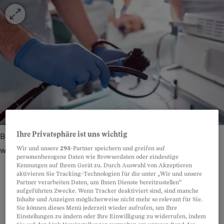
Ihre Privatsphäre ist uns wichtig
Beim Magen-Darm-Facharzt: Aus einer Untersuchung
Wir und unsere
293
-Partner speichern und greifen auf
werden zwei gemacht.
Bild: Kzenon/YAY Images/Imago Images
personenbezogene Daten wie Browserdaten oder eindeutige
Kennungen auf Ihrem Gerät zu. Durch Auswahl von Akzeptieren
aktivieren Sie Tracking-Technologien für die unter „Wir und unsere
Partner verarbeiten Daten, um Ihnen Dienste bereitzustellen“
aufgeführten Zwecke. Wenn Tracker deaktiviert sind, sind manche
Inhalte und Anzeigen möglicherweise nicht mehr so relevant für Sie.
Teilen
Anhören
Merken
Kommentare
Sie können dieses Menü jederzeit wieder aufrufen, um Ihre
Einstellungen zu ändern oder Ihre Einwilligung zu widerrufen, indem