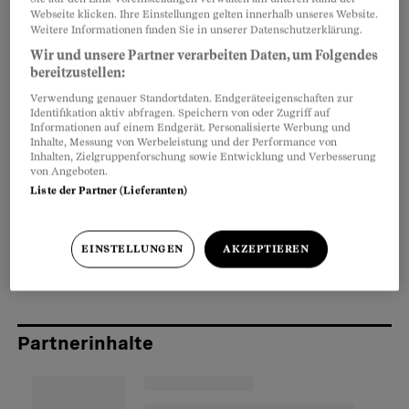
der richtige Moment, Mobilität und
Muskeln zu
Webseite klicken. Ihre Einstellungen gelten innerhalb unseres Website.
trainieren
. Wir zeigen, worauf Sie achten sollten.
Weitere Informationen finden Sie in unserer Datenschutzerklärung.
Wir und unsere Partner verarbeiten Daten, um Folgendes
bereitzustellen:
Wann zuerst ein ärztlicher Check-up nötig
Verwendung genauer Standortdaten. Endgeräteeigenschaften zur
ist
Identifikation aktiv abfragen. Speichern von oder Zugriff auf
Informationen auf einem Endgerät. Personalisierte Werbung und
Inhalte, Messung von Werbeleistung und der Performance von
Bei Vorerkrankungen wie Herzproblemen und
Inhalten, Zielgruppenforschung sowie Entwicklung und Verbesserung
Bluthochdruck, nach einer Operation, bei
von Angeboten.
Liste der Partner (Lieferanten)
Gelenkbeschwerden mit Schmerzen oder
Atemproblemen ist es sinnvoll, im Raum
stehende Fragen mit der Ärztin zu klären und
EINSTELLUNGEN
AKZEPTIEREN
Vorsichtsmassnahmen zu besprechen.
Partnerinhalte