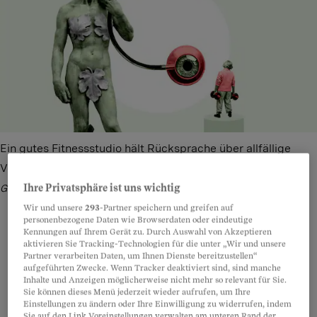
Ein gutes Fitnessstudio hält Rücksprache über allfällige
Vorerkrankungen und passt das Training an.
Bild: Freepik,
Ihre Privatsphäre ist uns wichtig
Gemini [Ki generiert] – Illustration: Joël Borter
Wir und unsere
293
-Partner speichern und greifen auf
personenbezogene Daten wie Browserdaten oder eindeutige
Kennungen auf Ihrem Gerät zu. Durch Auswahl von Akzeptieren
aktivieren Sie Tracking-Technologien für die unter „Wir und unsere
Partner verarbeiten Daten, um Ihnen Dienste bereitzustellen“
Teilen
Anhören
Merken
Kommentare
aufgeführten Zwecke. Wenn Tracker deaktiviert sind, sind manche
Inhalte und Anzeigen möglicherweise nicht mehr so relevant für Sie.
Sie können dieses Menü jederzeit wieder aufrufen, um Ihre
Januar ist die Zeit der guten Vorsätze. Jetzt ist
Artikel teilen
Einstellungen zu ändern oder Ihre Einwilligung zu widerrufen, indem
Sie auf den Link Voreinstellungen verwalten am unteren Rand der