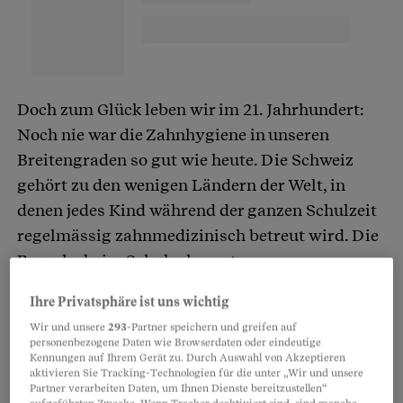
Doch zum Glück leben wir im 21. Jahrhundert:
Noch nie war die Zahnhygiene in unseren
Breitengraden so gut wie heute. Die Schweiz
gehört zu den wenigen Ländern der Welt, in
denen jedes Kind während der ganzen Schulzeit
regelmässig zahnmedizinisch betreut wird. Die
Besuche beim Schulzahnarzt,
Zahnputzinstruktionen, Fluorzahnpasta und das
Ihre Privatsphäre ist uns wichtig
seit den 1980er Jahren mit Fluor versetzte
Wir und unsere
293
-Partner speichern und greifen auf
Speisesalz haben dafür gesorgt, dass
Karies
bei
personenbezogene Daten wie Browserdaten oder eindeutige
Kennungen auf Ihrem Gerät zu. Durch Auswahl von Akzeptieren
Kindern massiv zurückgegangen ist. Gemäss
aktivieren Sie Tracking-Technologien für die unter „Wir und unsere
zahnmedizinischen Untersuchungen im Kanton
Partner verarbeiten Daten, um Ihnen Dienste bereitzustellen“