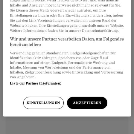
aufgeführten Zwecke. Wenn Tracker deaktiviert sind, sind manche
Zürich hat der Kariesbefall bei Schulkindern in
Inhalte und Anzeigen möglicherweise nicht mehr so relevant für Sie.
den letzten 45 Jahren um satte 90 Prozent
Sie können dieses Menü jederzeit wieder aufrufen, um Ihre
Einstellungen zu ändern oder Ihre Einwilligung zu widerrufen, indem
abgenommen. Mittlerweile profitiert auch die
Sie auf den Link Voreinstellungen verwalten am unteren Rand der
Webseite klicken. Ihre Einstellungen gelten innerhalb unseres Website.
Generation der 50- bis 60-Jährigen von den
Weitere Informationen finden Sie in unserer Datenschutzerklärung.
während der sechziger Jahre begonnenen
Wir und unsere Partner verarbeiten Daten, um Folgendes
flächendeckenden
bereitzustellen:
Zahnpräventionsprogrammen an den Schulen.
Verwendung genauer Standortdaten. Endgeräteeigenschaften zur
Identifikation aktiv abfragen. Speichern von oder Zugriff auf
Informationen auf einem Endgerät. Personalisierte Werbung und
Inhalte, Messung von Werbeleistung und der Performance von
Inhalten, Zielgruppenforschung sowie Entwicklung und Verbesserung
von Angeboten.
Liste der Partner (Lieferanten)
EINSTELLUNGEN
AKZEPTIEREN