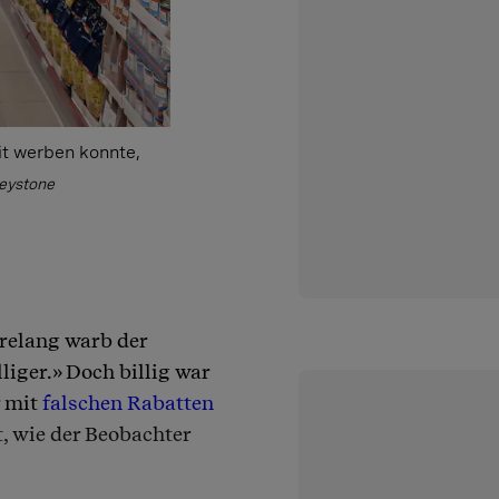
it werben konnte,
Keystone
hrelang warb der
iger.» Doch billig war
r mit
falschen Rabatten
t, wie der Beobachter