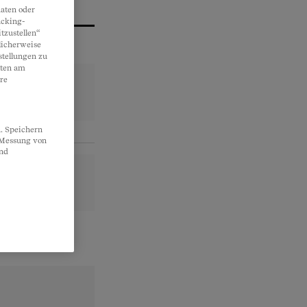
aten oder
acking-
tzustellen“
licherweise
stellungen zu
lten am
re
. Speichern
, Messung von
und