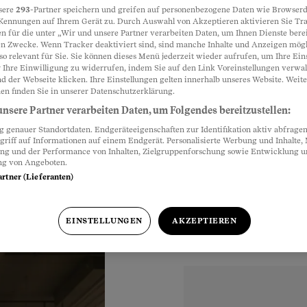
sere
293
-Partner speichern und greifen auf personenbezogene Daten wie Browserd
Kennungen auf Ihrem Gerät zu. Durch Auswahl von Akzeptieren aktivieren Sie Tr
 Denner ist
n für die unter „Wir und unsere Partner verarbeiten Daten, um Ihnen Dienste berei
Partnerinhalte
n Zwecke. Wenn Tracker deaktiviert sind, sind manche Inhalte und Anzeigen mög
so relevant für Sie. Sie können dieses Menü jederzeit wieder aufrufen, um Ihre Ein
 Ihre Einwilligung zu widerrufen, indem Sie auf den Link Voreinstellungen verwa
d der Webseite klicken. Ihre Einstellungen gelten innerhalb unseres Website. Weite
Kampf um tiefere
en finden Sie in unserer Datenschutzerklärung.
 andere nach.
nsere Partner verarbeiten Daten, um Folgendes bereitzustellen:
sten.
genauer Standortdaten. Endgeräteeigenschaften zur Identifikation aktiv abfragen
griff auf Informationen auf einem Endgerät. Personalisierte Werbung und Inhalte
ung und der Performance von Inhalten, Zielgruppenforschung sowie Entwicklung 
ng von Angeboten.
artner (Lieferanten)
r
EINSTELLUNGEN
AKZEPTIEREN