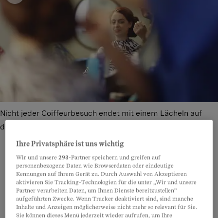
Nicht jeder Coiffeurbesuch endet mit einem Lächeln auf
dem Gesicht.
Bild: Getty Images
Ihre Privatsphäre ist uns wichtig
Wir und unsere
293
-Partner speichern und greifen auf
personenbezogene Daten wie Browserdaten oder eindeutige
Kennungen auf Ihrem Gerät zu. Durch Auswahl von Akzeptieren
Teilen
Anhören
Merken
Kommentare
aktivieren Sie Tracking-Technologien für die unter „Wir und unsere
Partner verarbeiten Daten, um Ihnen Dienste bereitzustellen“
aufgeführten Zwecke. Wenn Tracker deaktiviert sind, sind manche
Karin Frey tritt
aus dem Coiffeursalon
, schüttelt
Artikel teilen
Inhalte und Anzeigen möglicherweise nicht mehr so relevant für Sie.
ihren Kopf und mustert ihr Spiegelbild in der
Sie können dieses Menü jederzeit wieder aufrufen, um Ihre