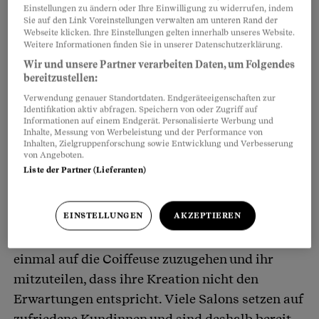
Einstellungen zu ändern oder Ihre Einwilligung zu widerrufen, indem
Fensterscheibe. Eigentlich wollte sie nur die
Sie auf den Link Voreinstellungen verwalten am unteren Rand der
Webseite klicken. Ihre Einstellungen gelten innerhalb unseres Website.
Spitzen schneiden und ihr braunes Haar mit
Weitere Informationen finden Sie in unserer Datenschutzerklärung.
etwas helleren Akzenten auffrischen. Doch das
Wir und unsere Partner verarbeiten Daten, um Folgendes
Ergebnis ist, sagen wir mal: nicht so subtil. «Ich
bereitzustellen:
sah aus, als wäre jemand mit der Heckenschere
Verwendung genauer Standortdaten. Endgeräteeigenschaften zur
Identifikation aktiv abfragen. Speichern von oder Zugriff auf
auf ein rotblondes Streifenhörnchen los», sagt
Informationen auf einem Endgerät. Personalisierte Werbung und
Inhalte, Messung von Werbeleistung und der Performance von
sie zum Beobachter.
Inhalten, Zielgruppenforschung sowie Entwicklung und Verbesserung
von Angeboten.
Liste der Partner (Lieferanten)
Was nun? Zunächst gilt es, den Kopf nicht zu
verlieren. Noch auf dem Heimweg in die nächste
EINSTELLUNGEN
AKZEPTIEREN
Drogerie zu stürzen und zu einer Haarfarbe zu
greifen, ist wenig ratsam. Besser ist es, noch
einmal auf die Coiffeuse zuzugehen und ihr
mitzuteilen, dass ihre Kreation nicht den
Erwartungen entspricht. Viele Salons setzen auf
zufriedene Kundinnen und sind deshalb bereit,