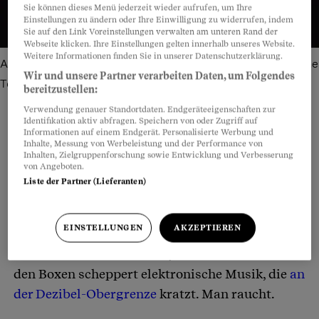
Sie können dieses Menü jederzeit wieder aufrufen, um Ihre
Einstellungen zu ändern oder Ihre Einwilligung zu widerrufen, indem
Sie auf den Link Voreinstellungen verwalten am unteren Rand der
Webseite klicken. Ihre Einstellungen gelten innerhalb unseres Website.
Weitere Informationen finden Sie in unserer Datenschutzerklärung.
Ausgetanzt: Der Club Zukunft in Zürich hat dieses Jahr seine
Wir und unsere Partner verarbeiten Daten, um Folgendes
Tore geschlossen.
Bild: Boris Müller
bereitzustellen:
Verwendung genauer Standortdaten. Endgeräteeigenschaften zur
Identifikation aktiv abfragen. Speichern von oder Zugriff auf
Informationen auf einem Endgerät. Personalisierte Werbung und
Inhalte, Messung von Werbeleistung und der Performance von
Teilen
Anhören
Merken
Kommentare
Inhalten, Zielgruppenforschung sowie Entwicklung und Verbesserung
von Angeboten.
Liste der Partner (Lieferanten)
Es sind nur ein paar Treppenstufen, die in den
Artikel teilen
Berner Untergrund führen. Doch sie fühlen sich
EINSTELLUNGEN
AKZEPTIEREN
an wie eine Zeitreise. Auf dem Dancefloor des
«Helmut» feiern die Leute, als wäre es 1999. Aus
den Boxen scheppert elektronische Musik, die
an
der Dezibel-Obergrenze
kratzt. Man raucht.