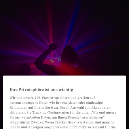
Ihre Privatsphäre ist uns wichtig
Wir und unsere
293
-Partner speichern und greifen auf
personenbezogene Daten wie Browserdaten oder eindeutige
Kennungen auf Ihrem Gerät zu. Durch Auswahl von Akzeptieren
aktivieren Sie Tracking-Technologien für die unter „Wir und unsere
Partner verarbeiten Daten, um Ihnen Dienste bereitzustellen“
aufgeführten Zwecke. Wenn Tracker deaktiviert sind, sind manche
Inhalte und Anzeigen möglicherweise nicht mehr so relevant für Sie.