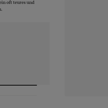
in oft teures und
n.