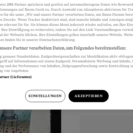
sere
293
-Partner speichern und greifen auf personenbezogene Daten wie Browserd
Kennungen auf Ihrem Gerät zu. Durch Auswahl von Akzeptieren aktivieren Sie Tr
ten
n für die unter „Wir und unsere Partner verarbeiten Daten, um Ihnen Dienste berei
Partnerinhalte
n Zwecke. Wenn Tracker deaktiviert sind, sind manche Inhalte und Anzeigen mög
so relevant für Sie. Sie können dieses Menü jederzeit wieder aufrufen, um Ihre Ein
h adressierte Post im
 Ihre Einwilligung zu widerrufen, indem Sie auf den Link Voreinstellungen verwa
ie Post überhaupt für
d der Webseite klicken. Ihre Einstellungen gelten innerhalb unseres Website. Weite
en finden Sie in unserer Datenschutzerklärung.
nsere Partner verarbeiten Daten, um Folgendes bereitzustellen:
genauer Standortdaten. Endgeräteeigenschaften zur Identifikation aktiv abfragen
griff auf Informationen auf einem Endgerät. Personalisierte Werbung und Inhalte
ung und der Performance von Inhalten, Zielgruppenforschung sowie Entwicklung 
ng von Angeboten.
artner (Lieferanten)
EINSTELLUNGEN
AKZEPTIEREN