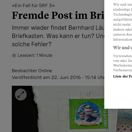
Wir und un
«Ein Fall für SRF 3»
eindeutige 
Fremde Post im Briefkas
Technologie
aufgeführte
nicht mehr 
Immer wieder findet Bernhard Läuchli falsc
ändern oder
Briefkasten. Was kann er tun? Und haftet d
unteren Ran
Information
solche Fehler?
Wir und u
Lesezeit: 1 Minute
Verwendung 
von oder Zu
Werbeleist
Beobachter Online
Verbesseru
Liste der P
Veröffentlicht
am 22. Juni 2016 - 15:14 Uhr