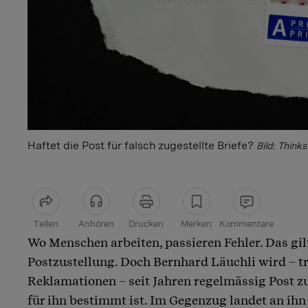
Haftet die Post für falsch zugestellte Briefe?
Bild: Thinks
Teilen
Anhören
Drucken
Merken
Kommentare
Wo Menschen arbeiten, passieren Fehler. Das gil
Artikel teilen
Postzustellung. Doch Bernhard Läuchli wird – t
Reklamationen – seit Jahren regelmässig Post zug
für ihn bestimmt ist. Im Gegenzug landet an ihn 