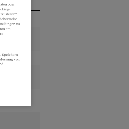
aten oder
acking-
tzustellen“
licherweise
stellungen zu
lten am
re
. Speichern
, Messung von
und