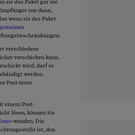
n sie das Paket gar nie
 Empfänger nur dann,
ise wenn sie das Paket
lgemeinen
aftungsbeschränkungen.
tet verschiedene
icher verschicken kann.
rschickt wird, darf es
ehändigt werden.
er Post unter
it einem Post-
nicht lösen, können Sie
Com»
wenden. Die
chtungsstelle ist, den