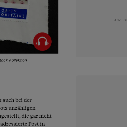
tock Kollektion
t auch bei der
rotz unzähligen
estellt, die gar nicht
adressierte Post in