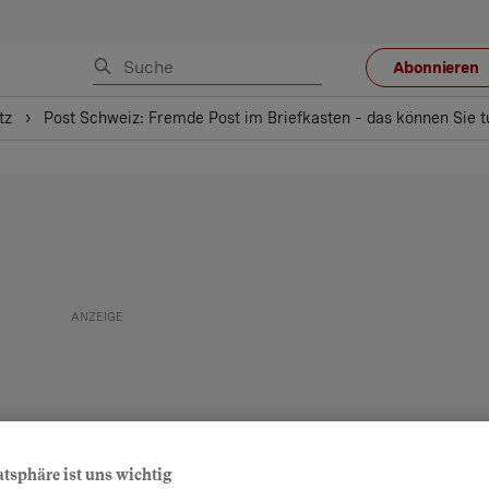
Abonnieren
tz
Post Schweiz: Fremde Post im Briefkasten – das können Sie t
atsphäre ist uns wichtig