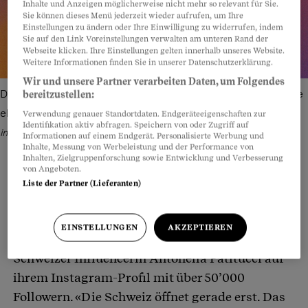
Inhalte und Anzeigen möglicherweise nicht mehr so relevant für Sie.
Sie können dieses Menü jederzeit wieder aufrufen, um Ihre
Einstellungen zu ändern oder Ihre Einwilligung zu widerrufen, indem
Sie auf den Link Voreinstellungen verwalten am unteren Rand der
Webseite klicken. Ihre Einstellungen gelten innerhalb unseres Website.
Weitere Informationen finden Sie in unserer Datenschutzerklärung.
Wir und unsere Partner verarbeiten Daten, um Folgendes
Das Geschäftsmodell: Influencerinnen locken Frauen an, die
bereitzustellen:
ebenfalls die Produkte von «Monat» verkaufen sollen.
Bild:
Verwendung genauer Standortdaten. Endgeräteeigenschaften zur
Identifikation aktiv abfragen. Speichern von oder Zugriff auf
instagram.com/monatofficial - Montage: Beobachter
Informationen auf einem Endgerät. Personalisierte Werbung und
Inhalte, Messung von Werbeleistung und der Performance von
Inhalten, Zielgruppenforschung sowie Entwicklung und Verbesserung
von Angeboten.
Liste der Partner (Lieferanten)
Teilen
Anhören
Merken
Kommentare
EINSTELLUNGEN
AKZEPTIEREN
«Wow, diese Chance ist verrückt», schreibt die
Artikel teilen
Schweizer Influencerin Antonella Patitucci auf
ihrem Instagram-Profil mit über 50’000
Followern. «Die Schweiz öffnet gerade erst. Das