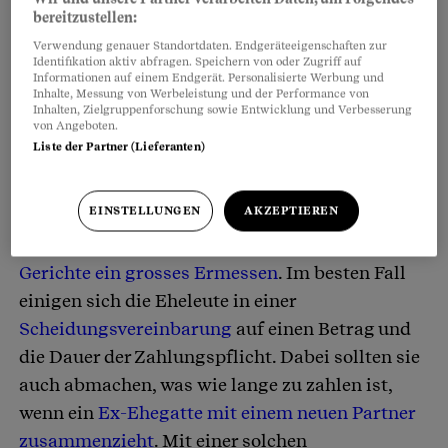
bereitzustellen:
Scheidung nicht zumutbar ist, für seinen
Verwendung genauer Standortdaten. Endgeräteeigenschaften zur
Unterhalt aus eigenen Mitteln aufzukommen.
Identifikation aktiv abfragen. Speichern von oder Zugriff auf
Bis er die wirtschaftliche Selbständigkeit
Informationen auf einem Endgerät. Personalisierte Werbung und
Inhalte, Messung von Werbeleistung und der Performance von
wiedergewinnen kann, hat ihm der andere
Inhalten, Zielgruppenforschung sowie Entwicklung und Verbesserung
von Angeboten.
Ehegatte grundsätzlich angemessenen
Liste der Partner (Lieferanten)
nachehelichen Unterhalt zu leisten.
EINSTELLUNGEN
AKZEPTIEREN
Es gibt keine gesetzlich festgelegten Tarife für
Scheidungsalimente. Im Streitfall
haben die
Gerichte ein grosses Ermessen
. Im besten Fall
einigen sich die Eheleute in einer
Scheidungsvereinbarung
auf einen Betrag und
die Dauer der Zahlungspflicht. Dabei sollten sie
auch abmachen, was wie lange zu zahlen ist,
wenn ein
Ex-Ehegatte mit einem neuen Partner
zusammenzieht
. Mit einer solchen