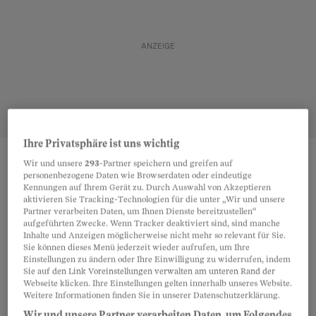
Ihre Privatsphäre ist uns wichtig
Wir und unsere
293
-Partner speichern und greifen auf
Teilen
Merken
personenbezogene Daten wie Browserdaten oder eindeutige
Kennungen auf Ihrem Gerät zu. Durch Auswahl von Akzeptieren
aktivieren Sie Tracking-Technologien für die unter „Wir und unsere
Partner verarbeiten Daten, um Ihnen Dienste bereitzustellen“
Darunter versteht man Zahlungen, die ein
Artikel teilen
aufgeführten Zwecke. Wenn Tracker deaktiviert sind, sind manche
Ehegatte dem anderen
nach der Scheidung
Inhalte und Anzeigen möglicherweise nicht mehr so relevant für Sie.
Sie können dieses Menü jederzeit wieder aufrufen, um Ihre
leisten muss. Man nennt sie auch
Einstellungen zu ändern oder Ihre Einwilligung zu widerrufen, indem
Sie auf den Link Voreinstellungen verwalten am unteren Rand der
Scheidungsalimente
. Dies ist der Fall, wenn die
Webseite klicken. Ihre Einstellungen gelten innerhalb unseres Website.
Aufgabenverteilung
während der Ehe
dazu
Weitere Informationen finden Sie in unserer Datenschutzerklärung.
führt, dass es einem Ehegatten nach der
Wir und unsere Partner verarbeiten Daten, um Folgendes