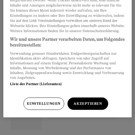
die Lupe gekommen.Was, so der schreckliche
aufgeführten Zwecke. Wenn Tracker deaktiviert sind, sind manche
Inhalte und Anzeigen möglicherweise nicht mehr so relevant für Sie.
Verdacht, wenn die Missbildungen Folge der
Sie können dieses Menü jederzeit wieder aufrufen, um Ihre
Einstellungen zu ändern oder Ihre Einwilligung zu widerrufen, indem
chronischen Niedrigstrahlung in der Nähe von
Sie auf den Link Voreinstellungen verwalten am unteren Rand der
Atomkraftwerken sind?
Webseite klicken. Ihre Einstellungen gelten innerhalb unseres Website.
Weitere Informationen finden Sie in unserer Datenschutzerklärung.
Wir und unsere Partner verarbeiten Daten, um Folgendes
bereitzustellen:
Partnerinhalte
Verwendung genauer Standortdaten. Endgeräteeigenschaften zur
Identifikation aktiv abfragen. Speichern von oder Zugriff auf
Informationen auf einem Endgerät. Personalisierte Werbung und
Inhalte, Messung von Werbeleistung und der Performance von
Inhalten, Zielgruppenforschung sowie Entwicklung und Verbesserung
von Angeboten.
Liste der Partner (Lieferanten)
EINSTELLUNGEN
AKZEPTIEREN