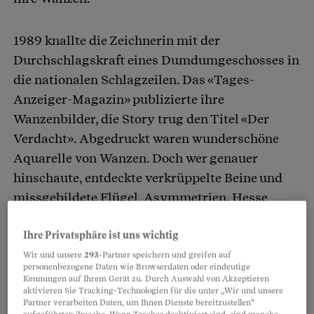
1989 knallte die Zeichnerin mit der
Durchschlagskraft eines Dumdumgeschosses in
die nationalen Schlagzeilen. Das «Tages-
Anzeiger-Magazin» publizierte ihre
Wanzenbilder, die Story trug den Titel «Der
Verdacht». Abgedruckt waren wunderschöne
Aquarelle von Wanzen. Doch wer genauer
hinschaute, entdeckte verkrüppelte Beine und
missgebildete Flügel, Asymmetrien. Hesse
hatte die Tiere im Umkreis von Schweizer
Atomkraftwerken gefunden. «Die
Ihre Privatsphäre ist uns wichtig
Missbildungen haben mich erschüttert. Ich
Wir und unsere
293
-Partner speichern und greifen auf
personenbezogene Daten wie Browserdaten oder eindeutige
hatte Alpträume», sagt die heute 65-Jährige. So
Kennungen auf Ihrem Gerät zu. Durch Auswahl von Akzeptieren
aktivieren Sie Tracking-Technologien für die unter „Wir und unsere
etwas Grauenhaftes sei ihr vorher noch nie unter
Partner verarbeiten Daten, um Ihnen Dienste bereitzustellen“