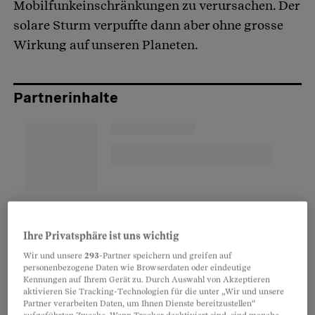
Mobilfunkeinschränkungen zu verursachen. Der
solare Sturm verpuffte dann aber ohne grosse
Wirkung auf unseren Planeten.
Partnerinhalte
Ihre Privatsphäre ist uns wichtig
Wir und unsere
293
-Partner speichern und greifen auf
personenbezogene Daten wie Browserdaten oder eindeutige
Kennungen auf Ihrem Gerät zu. Durch Auswahl von Akzeptieren
aktivieren Sie Tracking-Technologien für die unter „Wir und unsere
Partner verarbeiten Daten, um Ihnen Dienste bereitzustellen“
Doch die Gefahr ist real. Denn vor einem Jahr hat