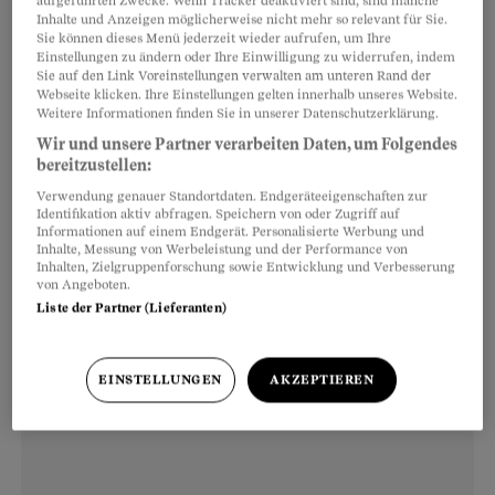
aufgeführten Zwecke. Wenn Tracker deaktiviert sind, sind manche
Inhalte und Anzeigen möglicherweise nicht mehr so relevant für Sie.
ein neuer elfjähriger Sonnenzyklus begonnen.
Sie können dieses Menü jederzeit wieder aufrufen, um Ihre
Die Sonne erwacht aus einer ruhigen Phase, und
Einstellungen zu ändern oder Ihre Einwilligung zu widerrufen, indem
Sie auf den Link Voreinstellungen verwalten am unteren Rand der
ihre Oberfläche brodelt wieder deutlich stärker,
Webseite klicken. Ihre Einstellungen gelten innerhalb unseres Website.
Weitere Informationen finden Sie in unserer Datenschutzerklärung.
bis voraussichtlich 2025 das nächste
Wir und unsere Partner verarbeiten Daten, um Folgendes
sogenannte solare Maximum erreicht ist und die
bereitzustellen:
Sonne danach wieder ruhiger wird. In den
Verwendung genauer Standortdaten. Endgeräteeigenschaften zur
kommenden Monaten und Jahren steigt damit
Identifikation aktiv abfragen. Speichern von oder Zugriff auf
Informationen auf einem Endgerät. Personalisierte Werbung und
das Risiko von Eruptionen und Sonnenstürmen,
Inhalte, Messung von Werbeleistung und der Performance von
Inhalten, Zielgruppenforschung sowie Entwicklung und Verbesserung
deren Auswirkungen auch die Erde treffen
von Angeboten.
können.
Liste der Partner (Lieferanten)
EINSTELLUNGEN
AKZEPTIEREN