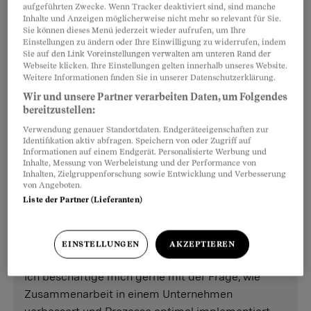
aufgeführten Zwecke. Wenn Tracker deaktiviert sind, sind manche
Gang zu einem Richter erübrigt.
Inhalte und Anzeigen möglicherweise nicht mehr so relevant für Sie.
Sie können dieses Menü jederzeit wieder aufrufen, um Ihre
Einstellungen zu ändern oder Ihre Einwilligung zu widerrufen, indem
Neben meiner juristischen Tätigkeit bin ich
Sie auf den Link Voreinstellungen verwalten am unteren Rand der
Webseite klicken. Ihre Einstellungen gelten innerhalb unseres Website.
leidenschaftlich gern an der Seite meiner
Weitere Informationen finden Sie in unserer Datenschutzerklärung.
Arbeitgeber und Kunden, wenn es darum geht, ein
Wir und unsere Partner verarbeiten Daten, um Folgendes
Unternehmen auf die nächste Stufe zu bringen und
bereitzustellen:
Ideen umzusetzen. Darum habe ich seit 2015
Verwendung genauer Standortdaten. Endgeräteeigenschaften zur
nebenberuflich mein eigenes Unternehmen
Identifikation aktiv abfragen. Speichern von oder Zugriff auf
Informationen auf einem Endgerät. Personalisierte Werbung und
Stichpunkt.com
aufgebaut. Hier begleite ich
Inhalte, Messung von Werbeleistung und der Performance von
Kunden als Juristin, Organisationsentwicklerin,
Inhalten, Zielgruppenforschung sowie Entwicklung und Verbesserung
von Angeboten.
Mediatorin, Netzwerkerin und Sparringpartnerin.
Liste der Partner (Lieferanten)
Mindestens so wichtig wie die fachliche
Kompetenz ist mir die Leichtigkeit und Freude an
der Zusammenarbeit mit meinen Kunden.
EINSTELLUNGEN
AKZEPTIEREN
Ich beschäftige mich gerne mit der Frage, wie
Zusammenarbeit in einem Unternehmen