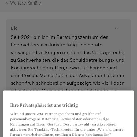
Weitere Kanäle
Bio
Seit 2021 bin ich im Beratungszentrum des
Beobachters als Juristin tätig. Ich berate
vorwiegend zu Fragen rund um das Vertragsrecht,
zu Sachverhalten, die das Schuldbetreibungs- und
Konkursrecht betreffen, sowie zu Themen rund
ums Reisen. Meine Zeit in der Advokatur hatte mir
schon früh sehr deutlich aufgezeigt, wie viel lieber
ich näher am Menschen tätig bin. Ich beuge viel
lieber frühzeitig potenziellen Streitigkeiten vor, als
Ihre Privatsphäre ist uns wichtig
danach darüber zu streiten, wer recht bekommt.
Im Rahmen meiner Beratungstätigkeit ist es mein
Wir und unsere
293
-Partner speichern und greifen auf
personenbezogene Daten wie Browserdaten oder eindeutige
Ziel, unseren Abonnentinnen und Abonnenten
Kennungen auf Ihrem Gerät zu. Durch Auswahl von Akzeptieren
Hand zu bieten, das Gesetz verständlich zu
aktivieren Sie Tracking-Technologien für die unter „Wir und unsere
Partner verarbeiten Daten, um Ihnen Dienste bereitzustellen“
übersetzen und anzuwenden, so dass sich der