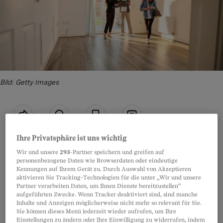
Bild: Getty Images
Teilen
Anhören
Merken
Kommentare
Ihre Privatsphäre ist uns wichtig
Wir und unsere
293
-Partner speichern und greifen auf
Das klingt zwar nach viel Geld. Aber unter
Artikel teilen
personenbezogene Daten wie Browserdaten oder eindeutige
Kennungen auf Ihrem Gerät zu. Durch Auswahl von Akzeptieren
Umständen reicht es nicht für eine Wohnung,
aktivieren Sie Tracking-Technologien für die unter „Wir und unsere
die Ihnen zusagt. In den letzten Jahren
Partner verarbeiten Daten, um Ihnen Dienste bereitzustellen“
aufgeführten Zwecke. Wenn Tracker deaktiviert sind, sind manche
explodierten die Immobilienpreise
. Je nach
Inhalte und Anzeigen möglicherweise nicht mehr so relevant für Sie.
Sie können dieses Menü jederzeit wieder aufrufen, um Ihre
Region, Lage und Ausbaustandard werden Sie
Einstellungen zu ändern oder Ihre Einwilligung zu widerrufen, indem