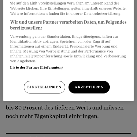
Mühe haben, etwas in der angepeilten
Sie auf den Link Voreinstellungen verwalten am unteren Rand der
Webseite klicken. Ihre Einstellungen gelten innerhalb unseres Website.
Preisklasse zu finden, wenn Sie keine Abstriche
Weitere Informationen finden Sie in unserer Datenschutzerklärung.
vornehmen.
Wir und unsere Partner verarbeiten Daten, um Folgendes
bereitzustellen:
Verwendung genauer Standortdaten. Endgeräteeigenschaften zur
Banken gewähren Hypotheken, wenn Sie 20
Identifikation aktiv abfragen. Speichern von oder Zugriff auf
Informationen auf einem Endgerät. Personalisierte Werbung und
Prozent des Immobilienwerts als Eigenkapital
Inhalte, Messung von Werbeleistung und der Performance von
beisteuern. Theoretisch reicht Ihr Erspartes für
Inhalten, Zielgruppenforschung sowie Entwicklung und Verbesserung
von Angeboten.
Wohneigentum für eine Million Franken. Doch
Liste der Partner (Lieferanten)
nicht alle Banken bewerten das
Grundeigentum
mit dem Kaufpreis. Einige erstellen eine eigene,
EINSTELLUNGEN
AKZEPTIEREN
vielleicht tiefere Schätzung. Wenn Sie aber mehr
als den Verkehrswert bezahlen, erhalten Sie nur
bis 80 Prozent des tieferen Werts und müssen
noch mehr Eigenkapital einbringen.