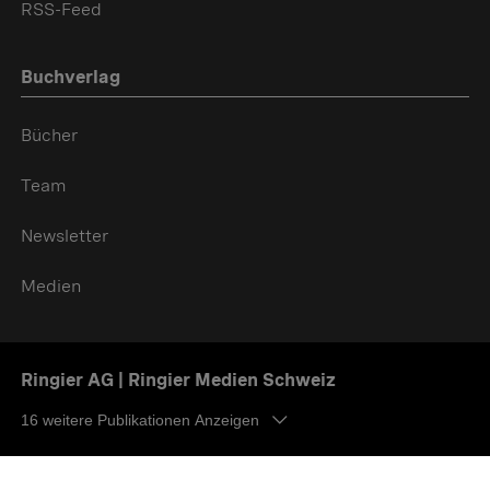
RSS-Feed
Buchverlag
Bücher
Team
Newsletter
Medien
Ringier AG | Ringier Medien Schweiz
16
weitere Publikationen Anzeigen