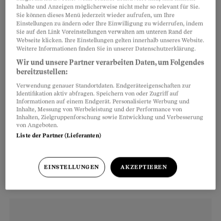
Bei der qualitativen Untersuchung im Rahmen
Inhalte und Anzeigen möglicherweise nicht mehr so relevant für Sie.
des Nationalen Forschungsprogramms
Sie können dieses Menü jederzeit wieder aufrufen, um Ihre
Einstellungen zu ändern oder Ihre Einwilligung zu widerrufen, indem
befragten sie 27 Betroffene mit Jahrgängen
Sie auf den Link Voreinstellungen verwalten am unteren Rand der
Webseite klicken. Ihre Einstellungen gelten innerhalb unseres Website.
zwischen 1940 und 1990. «Wir wollten wissen,
Weitere Informationen finden Sie in unserer Datenschutzerklärung.
wie sie die Auswirkungen der Vergangenheit
Wir und unsere Partner verarbeiten Daten, um Folgendes
ihrer Eltern auf ihr eigenes Leben deuteten und
bereitzustellen:
welche Strategien sie zur Bewältigung ihres von
Verwendung genauer Standortdaten. Endgeräteeigenschaften zur
Identifikation aktiv abfragen. Speichern von oder Zugriff auf
Traumata geprägten Alltags entwickelt haben»,
Informationen auf einem Endgerät. Personalisierte Werbung und
Inhalte, Messung von Werbeleistung und der Performance von
sagt Studienleiterin Andrea Abraham.
Inhalten, Zielgruppenforschung sowie Entwicklung und Verbesserung
von Angeboten.
Liste der Partner (Lieferanten)
Viele erzählen von Mitleid, Angst
oder Schuld gegenüber ihren
EINSTELLUNGEN
AKZEPTIEREN
Eltern.