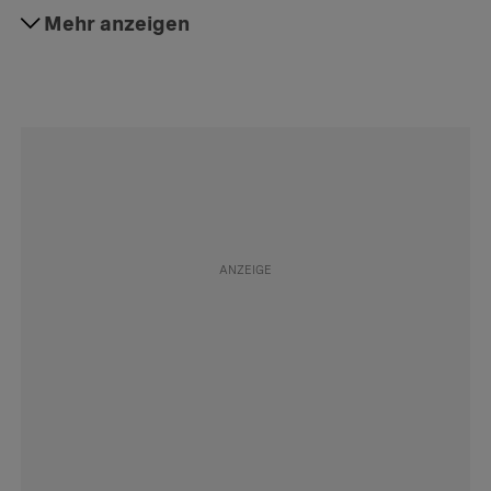
#Fürsorgerische 
Mehr anzeigen
Folgen
Unterbringung