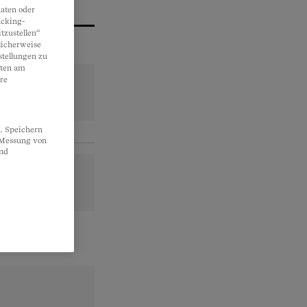
aten oder
acking-
tzustellen“
licherweise
stellungen zu
lten am
re
. Speichern
, Messung von
und