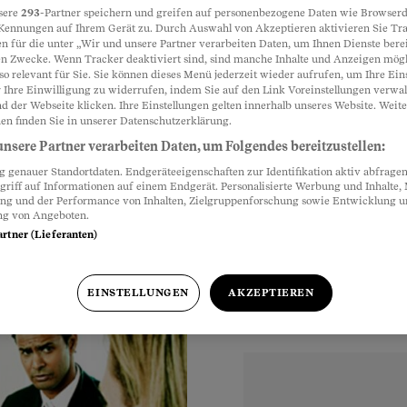
sere
293
-Partner speichern und greifen auf personenbezogene Daten wie Browserd
Kennungen auf Ihrem Gerät zu. Durch Auswahl von Akzeptieren aktivieren Sie Tr
n für die unter „Wir und unsere Partner verarbeiten Daten, um Ihnen Dienste berei
Partnerinhalte
n Zwecke. Wenn Tracker deaktiviert sind, sind manche Inhalte und Anzeigen mög
so relevant für Sie. Sie können dieses Menü jederzeit wieder aufrufen, um Ihre Ein
eitsmarkt
 Ihre Einwilligung zu widerrufen, indem Sie auf den Link Voreinstellungen verwa
d der Webseite klicken. Ihre Einstellungen gelten innerhalb unseres Website. Weite
aritas tun sich schwer
en finden Sie in unserer Datenschutzerklärung.
nsere Partner verarbeiten Daten, um Folgendes bereitzustellen:
genauer Standortdaten. Endgeräteeigenschaften zur Identifikation aktiv abfragen
griff auf Informationen auf einem Endgerät. Personalisierte Werbung und Inhalte
ung und der Performance von Inhalten, Zielgruppenforschung sowie Entwicklung 
ng von Angeboten.
artner (Lieferanten)
EINSTELLUNGEN
AKZEPTIEREN