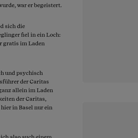
urde, war er begeistert.
d sich die
linger fiel in ein Loch:
er gratis im Laden
ch und psychisch
sführer der Caritas
 ganz allein im Laden
eiten der Caritas,
hier in Basel nur ein
sich also auch einem