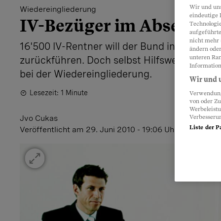
Wir und un
Wiedereingliederung
eindeutige 
IV-Bezüger im Abseits
Technologie
aufgeführte
nicht mehr 
16'500 IV-Rentner will der Bund in den Arb
ändern oder
unteren Ran
zurückführen. Doch selbst Hilfswerke wie C
Information
bei der Wiedereingliederung.
Wir und u
Lesezeit: 1 Minute
Verwendung 
von oder Zu
Werbeleist
Verbesseru
Jvo Cukas
Liste der P
Veröffentlicht
am 29. Juni 2010 - 19:06 Uhr