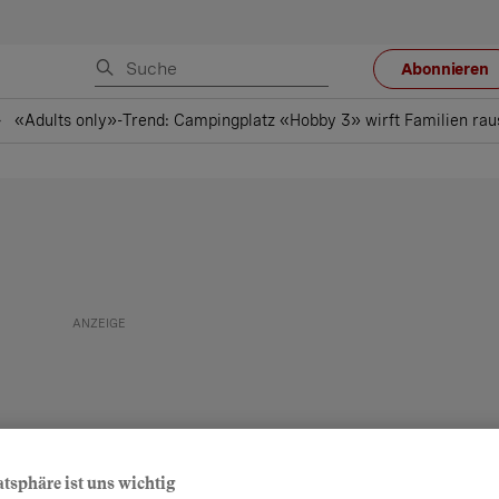
Abonnieren
«Adults only»-Trend: Campingplatz «Hobby 3» wirft Familien rau
atsphäre ist uns wichtig