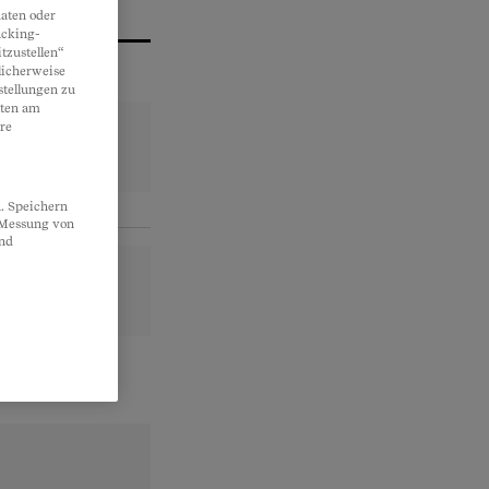
aten oder
acking-
tzustellen“
licherweise
stellungen zu
lten am
re
. Speichern
, Messung von
und