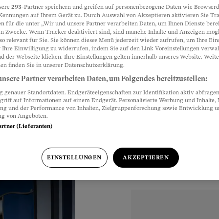
sere
293
-Partner speichern und greifen auf personenbezogene Daten wie Browserd
Kennungen auf Ihrem Gerät zu. Durch Auswahl von Akzeptieren aktivieren Sie Tr
treibt
n für die unter „Wir und unsere Partner verarbeiten Daten, um Ihnen Dienste berei
Partnerinhalte
n Zwecke. Wenn Tracker deaktiviert sind, sind manche Inhalte und Anzeigen mög
ly»-Konzept
so relevant für Sie. Sie können dieses Menü jederzeit wieder aufrufen, um Ihre Ein
 Ihre Einwilligung zu widerrufen, indem Sie auf den Link Voreinstellungen verwa
d der Webseite klicken. Ihre Einstellungen gelten innerhalb unseres Website. Weite
inderfreien Zone
en finden Sie in unserer Datenschutzerklärung.
ngelnde
nsere Partner verarbeiten Daten, um Folgendes bereitzustellen:
r Fall macht
genauer Standortdaten. Endgeräteeigenschaften zur Identifikation aktiv abfragen
griff auf Informationen auf einem Endgerät. Personalisierte Werbung und Inhalte
ung und der Performance von Inhalten, Zielgruppenforschung sowie Entwicklung 
ng von Angeboten.
artner (Lieferanten)
EINSTELLUNGEN
AKZEPTIEREN
Uhr