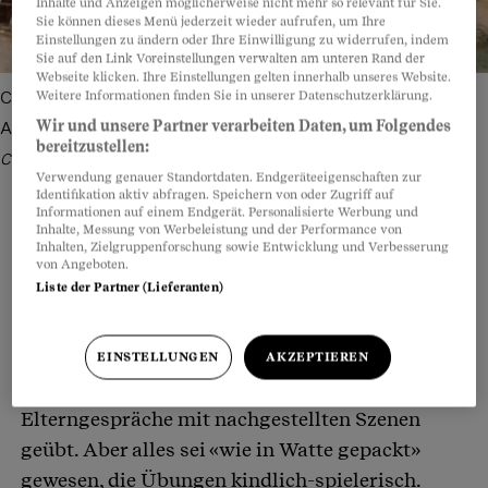
Inhalte und Anzeigen möglicherweise nicht mehr so relevant für Sie.
Sie können dieses Menü jederzeit wieder aufrufen, um Ihre
Einstellungen zu ändern oder Ihre Einwilligung zu widerrufen, indem
Sie auf den Link Voreinstellungen verwalten am unteren Rand der
Webseite klicken. Ihre Einstellungen gelten innerhalb unseres Website.
Weitere Informationen finden Sie in unserer Datenschutzerklärung.
Chaos im Klassenzimmer: Lehrpersonen klagen, ihre
Wir und unsere Partner verarbeiten Daten, um Folgendes
Ausbildung bereite sie zu wenig vor.
Bild: Sebastian Mast /
bereitzustellen:
Connected Archives
Verwendung genauer Standortdaten. Endgeräteeigenschaften zur
Identifikation aktiv abfragen. Speichern von oder Zugriff auf
Informationen auf einem Endgerät. Personalisierte Werbung und
Inhalte, Messung von Werbeleistung und der Performance von
Inhalten, Zielgruppenforschung sowie Entwicklung und Verbesserung
von Angeboten.
Teilen
Anhören
Merken
Kommentare
Liste der Partner (Lieferanten)
Eine Primarlehrerin, die seit zwei Jahren
Artikel teilen
unterrichtet, erinnert sich «mit Grausen» an ihre
EINSTELLUNGEN
AKZEPTIEREN
Ausbildung an der PH. Man habe zwar
Elterngespräche mit nachgestellten Szenen
geübt. Aber alles sei «wie in Watte gepackt»
gewesen, die Übungen kindlich-spielerisch.