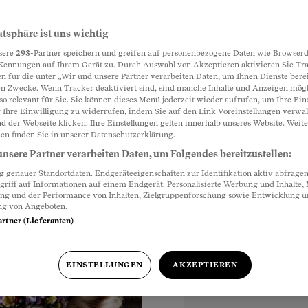
ie OLMA 2019
atsphäre ist uns wichtig
Partnerinhalte
sere
293
-Partner speichern und greifen auf personenbezogene Daten wie Browserd
Kennungen auf Ihrem Gerät zu. Durch Auswahl von Akzeptieren aktivieren Sie Tr
n für die unter „Wir und unsere Partner verarbeiten Daten, um Ihnen Dienste berei
n Zwecke. Wenn Tracker deaktiviert sind, sind manche Inhalte und Anzeigen mög
allen zum 77. Mal die
so relevant für Sie. Sie können dieses Menü jederzeit wieder aufrufen, um Ihre Ein
kets für die grösste
 Ihre Einwilligung zu widerrufen, indem Sie auf den Link Voreinstellungen verwa
d der Webseite klicken. Ihre Einstellungen gelten innerhalb unseres Website. Weite
en finden Sie in unserer Datenschutzerklärung.
nsere Partner verarbeiten Daten, um Folgendes bereitzustellen:
genauer Standortdaten. Endgeräteeigenschaften zur Identifikation aktiv abfragen
griff auf Informationen auf einem Endgerät. Personalisierte Werbung und Inhalte
ualisiert
am 7. Oktober
ung und der Performance von Inhalten, Zielgruppenforschung sowie Entwicklung 
ng von Angeboten.
artner (Lieferanten)
EINSTELLUNGEN
AKZEPTIEREN