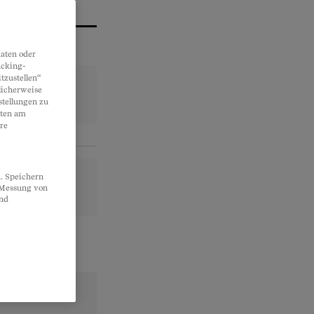
aten oder
acking-
tzustellen“
licherweise
stellungen zu
lten am
re
. Speichern
, Messung von
und