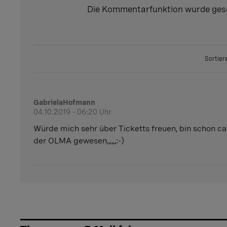
Die Kommentarfunktion wurde ges
Sortier
GabrielaHofmann
04.10.2019 - 06:20 Uhr
Würde mich sehr über Ticketts freuen, bin schon ca
der OLMA gewesen,,,,,,:-)