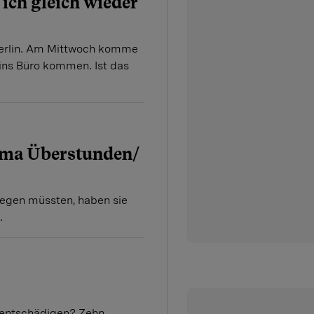
ich gleich wieder
Berlin. Am Mittwoch komme
ins Büro kommen. Ist das
ema Überstunden/
wegen müssten, haben sie
.
u entschädigen? Zehn