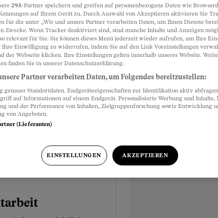
sere
293
-Partner speichern und greifen auf personenbezogene Daten wie Browserd
Kennungen auf Ihrem Gerät zu. Durch Auswahl von Akzeptieren aktivieren Sie Tr
n für die unter „Wir und unsere Partner verarbeiten Daten, um Ihnen Dienste berei
n Zwecke. Wenn Tracker deaktiviert sind, sind manche Inhalte und Anzeigen mög
so relevant für Sie. Sie können dieses Menü jederzeit wieder aufrufen, um Ihre Ein
 Ihre Einwilligung zu widerrufen, indem Sie auf den Link Voreinstellungen verwa
d der Webseite klicken. Ihre Einstellungen gelten innerhalb unseres Website. Weite
en finden Sie in unserer Datenschutzerklärung.
nsere Partner verarbeiten Daten, um Folgendes bereitzustellen:
genauer Standortdaten. Endgeräteeigenschaften zur Identifikation aktiv abfragen
griff auf Informationen auf einem Endgerät. Personalisierte Werbung und Inhalte
schriften rund um Arbeits- und Ruhezeiten von Arbeitnehmen
ung und der Performance von Inhalten, Zielgruppenforschung sowie Entwicklung 
rG haben zwingenden Charakter und stellen Minimalvorschrif
ng von Angeboten.
stellten schlechter stellt. Die Vorschriften des Arbeitsgeset
artner (Lieferanten)
uf alle Betriebe in der Schweiz anwendbar. Nicht anwendbar
 die der Bundesgesetzgebung über die Arbeit in Unternehmen
EINSTELLUNGEN
AKZEPTIEREN
szeitbestimmungen auch für Staatsangestellte, für höhere lei
e oder eine wissenschaftliche Tätigkeit ausüben, sowie für H
tarbeit