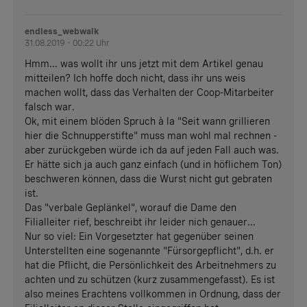
endless_webwalk
31.08.2019 - 00:22 Uhr
Hmm... was wollt ihr uns jetzt mit dem Artikel genau
mitteilen? Ich hoffe doch nicht, dass ihr uns weis
machen wollt, dass das Verhalten der Coop-Mitarbeiter
falsch war.
Ok, mit einem blöden Spruch à la "Seit wann grillieren
hier die Schnupperstifte" muss man wohl mal rechnen -
aber zurückgeben würde ich da auf jeden Fall auch was.
Er hätte sich ja auch ganz einfach (und in höflichem Ton)
beschweren können, dass die Wurst nicht gut gebraten
ist.
Das "verbale Geplänkel", worauf die Dame den
Filialleiter rief, beschreibt ihr leider nich genauer...
Nur so viel: Ein Vorgesetzter hat gegenüber seinen
Unterstellten eine sogenannte "Fürsorgepflicht", d.h. er
hat die Pflicht, die Persönlichkeit des Arbeitnehmers zu
achten und zu schützen (kurz zusammengefasst). Es ist
also meines Erachtens vollkommen in Ordnung, dass der