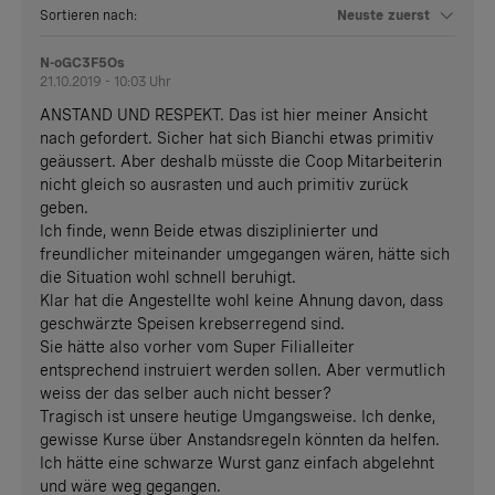
Sortieren nach:
Neuste zuerst
N-oGC3F5Os
21.10.2019 - 10:03 Uhr
ANSTAND UND RESPEKT. Das ist hier meiner Ansicht
nach gefordert. Sicher hat sich Bianchi etwas primitiv
geäussert. Aber deshalb müsste die Coop Mitarbeiterin
nicht gleich so ausrasten und auch primitiv zurück
geben.
Ich finde, wenn Beide etwas disziplinierter und
freundlicher miteinander umgegangen wären, hätte sich
die Situation wohl schnell beruhigt.
Klar hat die Angestellte wohl keine Ahnung davon, dass
geschwärzte Speisen krebserregend sind.
Sie hätte also vorher vom Super Filialleiter
entsprechend instruiert werden sollen. Aber vermutlich
weiss der das selber auch nicht besser?
Tragisch ist unsere heutige Umgangsweise. Ich denke,
gewisse Kurse über Anstandsregeln könnten da helfen.
Ich hätte eine schwarze Wurst ganz einfach abgelehnt
und wäre weg gegangen.