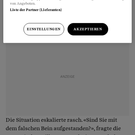
von Angeboten.
praktisch roh. Als er der Angestellten das Münz
Liste der Partner (Lieferanten)
für die Wurst aushändigte, frotzelte er: «Seit
wann grillieren hier die Schnupperstifte?»
EINSTELLUNGEN
AKZEPTIEREN
Die Situation eskalierte rasch. «Sind Sie mit
dem falschen Bein aufgestanden?», fragte die