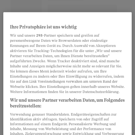
Ihre Privatsphäre ist uns wichtig
Wir und unsere
293
-Partner speichern und greifen auf
personenbezogene Daten wie Browserdaten oder eindeutige
Kennungen auf Ihrem Gerät zu. Durch Auswahl von Akzeptieren
aktivieren Sie Tracking-Technologien für die unter „Wir und unsere
Partner verarbeiten Daten, um Ihnen Dienste bereitzustellen“
aufgeführten Zwecke. Wenn Tracker deaktiviert sind, sind manche
Inhalte und Anzeigen möglicherweise nicht mehr so relevant für Sie.
Sie können dieses Menü jederzeit wieder aufrufen, um Ihre
Aus Geplänkel wird Streit
Einstellungen zu ändern oder Ihre Einwilligung zu widerrufen, indem
Sie auf den Link Voreinstellungen verwalten am unteren Rand der
Webseite klicken. Ihre Einstellungen gelten innerhalb unseres Website.
Was ist passiert? Coop will die Vorgänge «aus
Weitere Informationen finden Sie in unserer Datenschutzerklärung.
Gründen des Persönlichkeitsschutzes» nicht
Wir und unsere Partner verarbeiten Daten, um Folgendes
bereitzustellen:
kommentieren. Bianchi schildert sie so: «Da
Verwendung genauer Standortdaten. Endgeräteeigenschaften zur
stand eine Frau am Grill, die offensichtlich keine
Identifikation aktiv abfragen. Speichern von oder Zugriff auf
Ahnung von der Materie hatte.» Eine Seite seiner
Informationen auf einem Endgerät. Personalisierte Werbung und
Inhalte, Messung von Werbeleistung und der Performance von
Bratwurst
sei verkohlt gewesen, die andere
Inhalten, Zielgruppenforschung sowie Entwicklung und Verbesserung