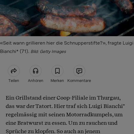
«Seit wann grillieren hier die Schnupperstifte?», fragte Luigi
Bianchi* (71).
Bild: Getty Images
Teilen
Anhören
Merken
Kommentare
Ein Grillstand einer Coop-Filiale im Thurgau,
Artikel teilen
das war der Tatort. Hier traf sich Luigi Bianchi*
regelmässig mit seinen Motorradkumpels, um
eine Bratwurst zu essen. Um zu rauchen und
Sprüche zu klopfen. So auch an jenem