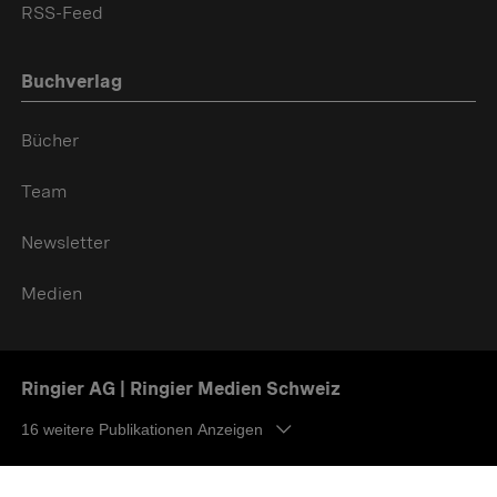
RSS-Feed
Buchverlag
Bücher
Team
Newsletter
Medien
Ringier AG | Ringier Medien Schweiz
16
weitere Publikationen Anzeigen