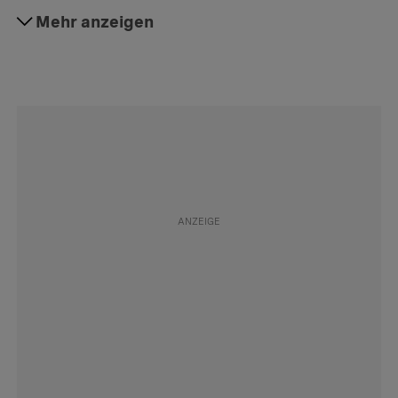
#sexueller Missbrauch
Mehr anzeigen
Folgen
#Kinder
Folgen