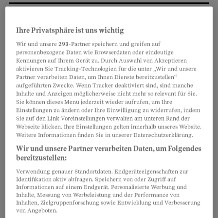
Partnerinhalte
Ihre Privatsphäre ist uns wichtig
Wir und unsere
293
-Partner speichern und greifen auf
personenbezogene Daten wie Browserdaten oder eindeutige
Kennungen auf Ihrem Gerät zu. Durch Auswahl von Akzeptieren
aktivieren Sie Tracking-Technologien für die unter „Wir und unsere
Partner verarbeiten Daten, um Ihnen Dienste bereitzustellen“
aufgeführten Zwecke. Wenn Tracker deaktiviert sind, sind manche
Inhalte und Anzeigen möglicherweise nicht mehr so relevant für Sie.
Sie können dieses Menü jederzeit wieder aufrufen, um Ihre
Einstellungen zu ändern oder Ihre Einwilligung zu widerrufen, indem
Sie auf den Link Voreinstellungen verwalten am unteren Rand der
Webseite klicken. Ihre Einstellungen gelten innerhalb unseres Website.
Weitere Informationen finden Sie in unserer Datenschutzerklärung.
Wir und unsere Partner verarbeiten Daten, um Folgendes
bereitzustellen:
Darauf übernahm J. A. die Leitung. Die Zahl der
Verwendung genauer Standortdaten. Endgeräteeigenschaften zur
Heimplätze wurde stark reduziert. Es wehte ein
Identifikation aktiv abfragen. Speichern von oder Zugriff auf
Informationen auf einem Endgerät. Personalisierte Werbung und
neuer Wind. J. A. musizierte und bastelte mit den
Inhalte, Messung von Werbeleistung und der Performance von
Kindern, sie durften sogar ab und zu fernsehen.
Inhalten, Zielgruppenforschung sowie Entwicklung und Verbesserung
von Angeboten.
Gegen aussen wirkte das Waisenhaus nun