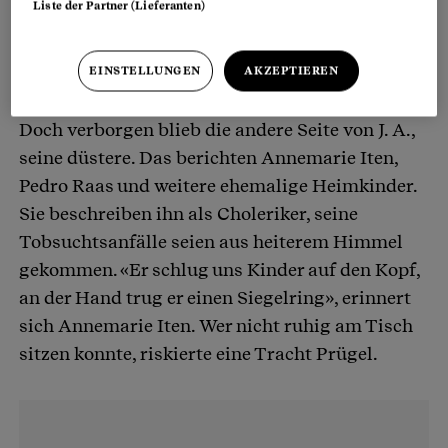
Liste der Partner (Lieferanten)
fröhlich und lebendig.
EINSTELLUNGEN
AKZEPTIEREN
Schläge auf den Kopf, sexuelle Übergriffe
Doch verborgen blieb die andere Seite von J. A.,
seine düstere. Das berichten Annemarie Iten,
Pedro Raas und weitere ehemalige Heimkinder.
Sie beschreiben ihn als Choleriker, seine
Tobsuchtsanfälle seien aus heiterem Himmel
gekommen. «Er schlug uns Kinder auf den Kopf,
an der Hand trug er einen Siegelring», erinnert
sich Annemarie Iten. Wer nicht ruhig am Tisch
sitzen konnte, riskierte eine Tracht Prügel.