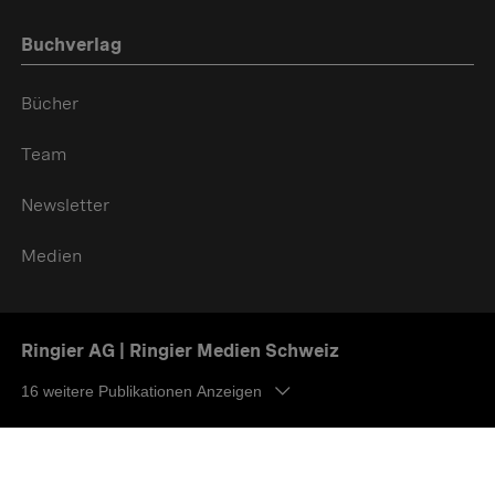
Buchverlag
Bücher
Team
Newsletter
Medien
Ringier AG | Ringier Medien Schweiz
16
weitere Publikationen Anzeigen