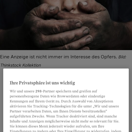
Eine Anzeige ist nicht immer im Interesse des Opfers.
Bild:
Thinkstock Kollektion
Ihre Privatsphäre ist uns wichtig
Wir und unsere
293
-Partner speichern und greifen auf
Teilen
Anhören
Merken
Kommentare
personenbezogene Daten wie Browserdaten oder eindeutige
Kennungen auf Ihrem Gerät zu. Durch Auswahl von Akzeptieren
aktivieren Sie Tracking-Technologien für die unter „Wir und unsere
Schalten Sie nicht voreilig die Polizei oder
Artikel teilen
Partner verarbeiten Daten, um Ihnen Dienste bereitzustellen“
aufgeführten Zwecke. Wenn Tracker deaktiviert sind, sind manche
andere Behörden ein. Behörden sind bei
Inhalte und Anzeigen möglicherweise nicht mehr so relevant für Sie.
Offizialdelikten nämlich zur Anzeige
Sie können dieses Menü jederzeit wieder aufrufen, um Ihre
Einstellungen zu ändern oder Ihre Einwilligung zu widerrufen, indem