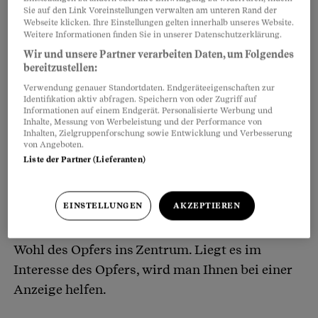
verpflichtet. Doch das ist nicht immer im
Sie auf den Link Voreinstellungen verwalten am unteren Rand der
Webseite klicken. Ihre Einstellungen gelten innerhalb unseres Website.
Interesse des Opfers – besonders dann, wenn die
Weitere Informationen finden Sie in unserer Datenschutzerklärung.
Beweislage unklar ist oder das Opfer keine
Wir und unsere Partner verarbeiten Daten, um Folgendes
Aussage machen will oder kann. In solchen
bereitzustellen:
Fällen könnten die Opfer zu doppelten Opfern
Verwendung genauer Standortdaten. Endgeräteeigenschaften zur
Identifikation aktiv abfragen. Speichern von oder Zugriff auf
werden.
Informationen auf einem Endgerät. Personalisierte Werbung und
Inhalte, Messung von Werbeleistung und der Performance von
Inhalten, Zielgruppenforschung sowie Entwicklung und Verbesserung
von Angeboten.
Wenden Sie sich an eine anerkannte
Liste der Partner (Lieferanten)
Opferberatungsstelle, die es in allen Kantonen
gibt (
www.opferhilfe-schweiz.ch
). Die Fachleute
EINSTELLUNGEN
AKZEPTIEREN
dort haben Schweigepflicht, müssen keine
Anzeige machen, sondern stellen einzig das
Wohl des Opfers ins Zentrum. Liegt es im
Interesse des Opfers, wird man Ihnen bei einer
Anzeige helfen.