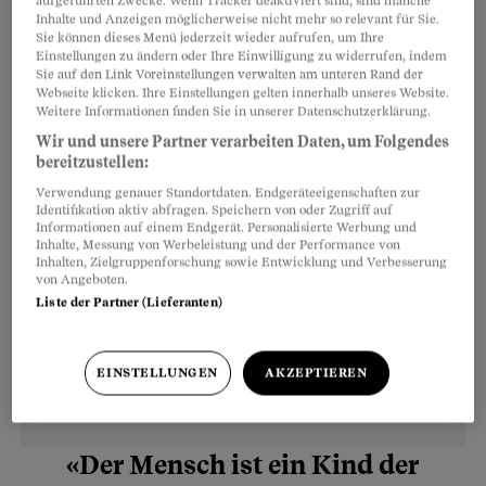
aufgeführten Zwecke. Wenn Tracker deaktiviert sind, sind manche
Inhalte und Anzeigen möglicherweise nicht mehr so relevant für Sie.
Account. Doch leider scheint das Versprechen
Sie können dieses Menü jederzeit wieder aufrufen, um Ihre
der sozialen Medien, mit anderen gut verbunden
Einstellungen zu ändern oder Ihre Einwilligung zu widerrufen, indem
Sie auf den Link Voreinstellungen verwalten am unteren Rand der
zu sein, nicht zu halten. Den Betroffenen geht es
Webseite klicken. Ihre Einstellungen gelten innerhalb unseres Website.
eher schlechter als besser.
Weitere Informationen finden Sie in unserer Datenschutzerklärung.
Wir und unsere Partner verarbeiten Daten, um Folgendes
bereitzustellen:
Verwendung genauer Standortdaten. Endgeräteeigenschaften zur
Identifikation aktiv abfragen. Speichern von oder Zugriff auf
Informationen auf einem Endgerät. Personalisierte Werbung und
Inhalte, Messung von Werbeleistung und der Performance von
Inhalten, Zielgruppenforschung sowie Entwicklung und Verbesserung
von Angeboten.
Liste der Partner (Lieferanten)
EINSTELLUNGEN
AKZEPTIEREN
«Der Mensch ist ein Kind der