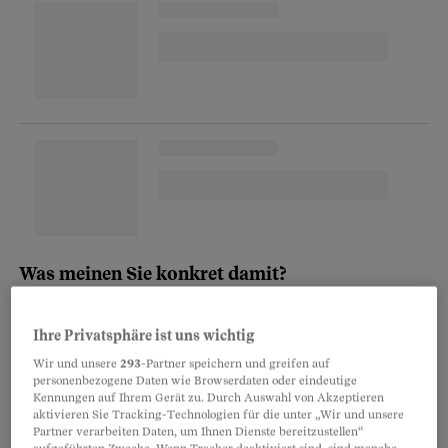
Was meinen Sie konkret damit?
Games und soziale Medien entfalten auf einen
Teil der Menschen eine ungeheure Sogwirkung.
Ihre Privatsphäre ist uns wichtig
Vor allem jüngere Menschen haben den
Wir und unsere
293
-Partner speichern und greifen auf
personenbezogene Daten wie Browserdaten oder eindeutige
Schwerpunkt ihres Lebens in die digitalen
Kennungen auf Ihrem Gerät zu. Durch Auswahl von Akzeptieren
Kanäle verlegt und verbringen dort täglich viele
aktivieren Sie Tracking-Technologien für die unter „Wir und unsere
Partner verarbeiten Daten, um Ihnen Dienste bereitzustellen“
Stunden. Manche sind ständig auf ihrem