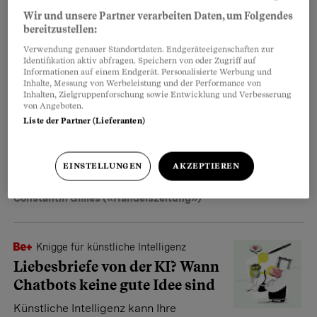
Wir und unsere Partner verarbeiten Daten, um Folgendes
Peter Johannes Meier
bereitzustellen:
Verwendung genauer Standortdaten. Endgeräteeigenschaften zur
Identifikation aktiv abfragen. Speichern von oder Zugriff auf
Trend mit Risiken
Informationen auf einem Endgerät. Personalisierte Werbung und
Wenn der CEO plötzlich ein
Inhalte, Messung von Werbeleistung und der Performance von
Inhalten, Zielgruppenforschung sowie Entwicklung und Verbesserung
KI-Klon ist
von Angeboten.
Liste der Partner (Lieferanten)
Mark Zuckerberg lässt einen KI-
Doppelgänger von sich erstellen, mit
dem Angestellte chatten können – ein möglicher Trend
EINSTELLUNGEN
AKZEPTIEREN
mit Risiken.
Constantin Gillies («Handelszeitung»)
Knigge für künstliche Intelligenz
Liebesbriefe von der KI? Wann
Chatbots keine gute Idee sind
Künstliche Intelligenz kann Ihre