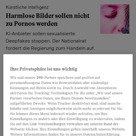
Künstliche Intelligenz
Harmlose Bilder sollen nicht
zu Pornos werden
KI-Anbieter sollen sexualisierte
Deepfakes stoppen. Der Nationalrat
fordert die Regierung zum Handeln auf.
Peter Johannes Meier
Ihre Privatsphäre ist uns wichtig
Wir und unsere
293
-Partner speichern und greifen auf
Nachrichtendienst des Bundes
personenbezogene Daten wie Browserdaten oder eindeutige
«Nicht KI sollte entscheiden,
Kennungen auf Ihrem Gerät zu. Durch Auswahl von Akzeptieren
wer vom Geheimdienst ins
aktivieren Sie Tracking-Technologien für die unter „Wir und unsere
Partner verarbeiten Daten, um Ihnen Dienste bereitzustellen“
Visier genommen wird»
aufgeführten Zwecke. Wenn Tracker deaktiviert sind, sind manche
Inhalte und Anzeigen möglicherweise nicht mehr so relevant für Sie.
Der Nachrichtendienst des Bundes will
Sie können dieses Menü jederzeit wieder aufrufen, um Ihre
mit künstlicher Intelligenz Gefährderprofile erstellen.
Einstellungen zu ändern oder Ihre Einwilligung zu widerrufen, indem
Sie auf den Link Voreinstellungen verwalten am unteren Rand der
KI-Experte Reto Vogt warnt vor einem
Webseite klicken. Ihre Einstellungen gelten innerhalb unseres Website.
Überwachungsskandal wie in den Achtzigerjahren.
Weitere Informationen finden Sie in unserer Datenschutzerklärung.