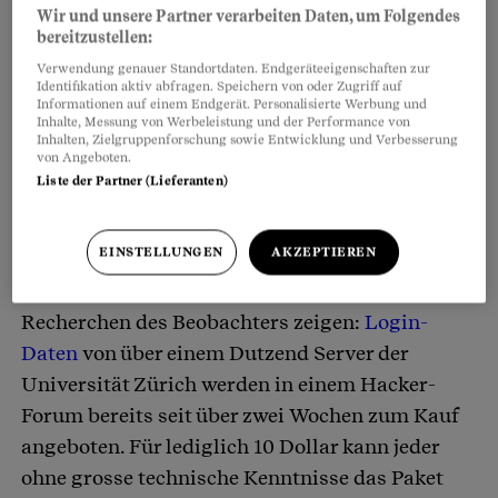
Wir und unsere Partner verarbeiten Daten, um Folgendes
bereitzustellen:
Verwendung genauer Standortdaten. Endgeräteeigenschaften zur
Identifikation aktiv abfragen. Speichern von oder Zugriff auf
Informationen auf einem Endgerät. Personalisierte Werbung und
Inhalte, Messung von Werbeleistung und der Performance von
Inhalten, Zielgruppenforschung sowie Entwicklung und Verbesserung
von Angeboten.
Liste der Partner (Lieferanten)
EINSTELLUNGEN
AKZEPTIEREN
Recherchen des Beobachters zeigen:
Login-
Daten
von über einem Dutzend Server der
Universität Zürich werden in einem Hacker-
Forum bereits seit über zwei Wochen zum Kauf
angeboten. Für lediglich 10 Dollar kann jeder
ohne grosse technische Kenntnisse das Paket