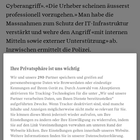
Cyberangriff». «Die Urheber scheinen äusserst
professionell vorzugehen.» Man habe die
Massnahmen zum Schutz der IT-Infrastruktur
verstärkt und wehre den Angriff «mit internen
Mitteln sowie externer Unterstützung» ab.
Inzwischen ermittelt die Polizei.
Kompromittierte Accounts und Systeme seien
Ihre Privatsphäre ist uns wichtig
isoliert worden und Zugriffe «generell
Wir und unsere
293
-Partner speichern und greifen auf
personenbezogene Daten wie Browserdaten oder eindeutige
erschwert», teilt die Universität mit. Sie
Kennungen auf Ihrem Gerät zu. Durch Auswahl von Akzeptieren
beschwichtigt: Es gebe derzeit «keine Indizien
aktivieren Sie Tracking-Technologien für die unter „Wir und unsere
Partner verarbeiten Daten, um Ihnen Dienste bereitzustellen“
für ein Eindringen in geschütztere Zonen und
aufgeführten Zwecke. Wenn Tracker deaktiviert sind, sind manche
Inhalte und Anzeigen möglicherweise nicht mehr so relevant für Sie.
Systeme».
Sie können dieses Menü jederzeit wieder aufrufen, um Ihre
Einstellungen zu ändern oder Ihre Einwilligung zu widerrufen, indem
Sie auf den Link Voreinstellungen verwalten am unteren Rand der
Webseite klicken. Ihre Einstellungen gelten innerhalb unseres Website.
Partnerinhalte
Weitere Informationen finden Sie in unserer Datenschutzerklärung.