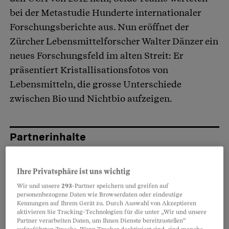
bei der Metastudie Hunderte internationaler
Forschungsberichte aus. Nun eröffnet der
Zürcher Lebensmittelforscher Walter Dänzer ein
neues Forschungsfeld im alten Streit: Er
präsentiert Kristallisationsfotos von
Lebensmitteln, die grosse Unterschiede
zwischen Bio und Nichtbio aufzeigen.
Partnerinhalte
Ihre Privatsphäre ist uns wichtig
Wir und unsere
293
-Partner speichern und greifen auf
personenbezogene Daten wie Browserdaten oder eindeutige
Kennungen auf Ihrem Gerät zu. Durch Auswahl von Akzeptieren
aktivieren Sie Tracking-Technologien für die unter „Wir und unsere
Partner verarbeiten Daten, um Ihnen Dienste bereitzustellen“