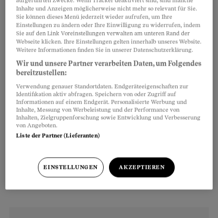
aufgeführten Zwecke. Wenn Tracker deaktiviert sind, sind manche
Inhalte und Anzeigen möglicherweise nicht mehr so relevant für Sie.
Sie können dieses Menü jederzeit wieder aufrufen, um Ihre
Einstellungen zu ändern oder Ihre Einwilligung zu widerrufen, indem
Sie auf den Link Voreinstellungen verwalten am unteren Rand der
Webseite klicken. Ihre Einstellungen gelten innerhalb unseres Website.
Weitere Informationen finden Sie in unserer Datenschutzerklärung.
Sein Labor in Schlieren hat Tröpfchen von 50
Wir und unsere Partner verarbeiten Daten, um Folgendes
bereitzustellen:
Lebensmitteln auskristallisiert und diese auf
Verwendung genauer Standortdaten. Endgeräteeigenschaften zur
einer Glasplatte unter dem Mikroskop
Identifikation aktiv abfragen. Speichern von oder Zugriff auf
fotografiert. Die entstandenen Bilder sind
Informationen auf einem Endgerät. Personalisierte Werbung und
Inhalte, Messung von Werbeleistung und der Performance von
verblüffend. Bioäpfel zum Beispiel weisen
Inhalten, Zielgruppenforschung sowie Entwicklung und Verbesserung
von Angeboten.
komplexe, filigrane Kristallstrukturen auf – mit
Liste der Partner (Lieferanten)
etwas Fantasie kann man sogar fein verästelte
Apfelbäumchen erkennen. Auf den Fotos von
EINSTELLUNGEN
AKZEPTIEREN
Nichtbioäpfeln hingegen sind nur Bruchstücke
davon übrig geblieben.